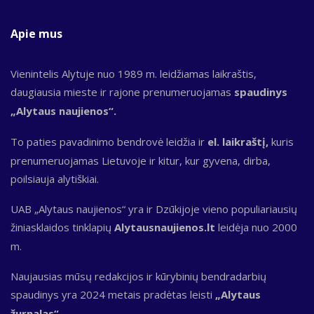
Apie mus
Vienintelis Alytuje nuo 1989 m. leidžiamas laikraštis,
daugiausia mieste ir rajone prenumeruojamas
spaudinys
„Alytaus naujienos“.
To paties pavadinimo bendrovė leidžia ir
el. laikraštį,
kuris
prenumeruojamas Lietuvoje ir kitur, kur gyvena, dirba,
poilsiauja alytiškiai.
UAB „Alytaus naujienos“ yra ir Dzūkijoje vieno populiariausių
žiniasklaidos tinklapių
Alytausnaujienos.lt
leidėja nuo 2000
m.
Naujausias mūsų redakcijos ir kūrybinių bendradarbių
spaudinys yra 2024 metais pradėtas leisti
„Alytaus
žurnalas“.