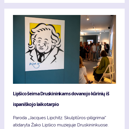
Lipšico šeima Druskininkams dovanojo kūrinių iš
ispaniškojo laikotarpio
Paroda „Jacques Lipchitz. Skulptūros-piligrimai“
atidaryta Žako Lipšico muziejuje Druskininkuose.