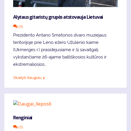
Alytaus gitaristų grupės atstovauja Lietuvai
(1)
Prezidento Antano Smetonos dvaro muziejaus
teritorijoje prie Lėno ežero Užulėnio kaime
(Ukmergės r.) prasidėjusiame ir šį savaitgalį
vykstančiame 26-ajame baltiškosios kultūros ir
ekstremaliosios...
Skaityti daugiau
Renginiai
(1)