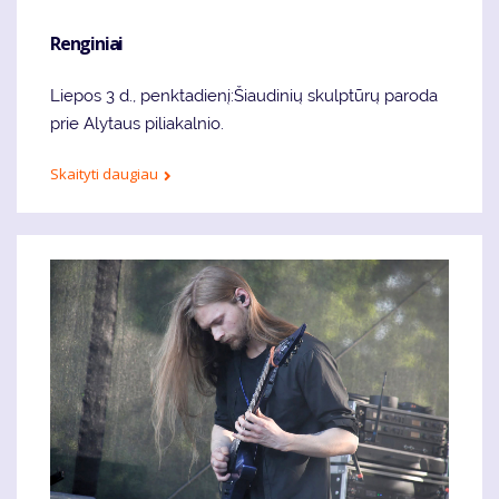
Renginiai
Liepos 3 d., penktadienį:Šiaudinių skulptūrų paroda
prie Alytaus piliakalnio.
Skaityti daugiau