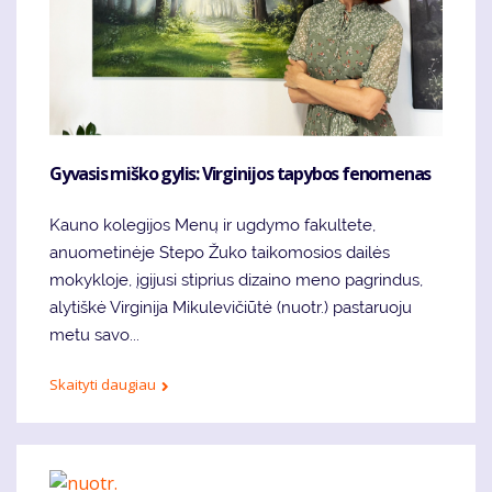
Gyvasis miško gylis: Virginijos tapybos fenomenas
Kauno kolegijos Menų ir ugdymo fakultete,
anuometinėje Stepo Žuko taikomosios dailės
mokykloje, įgijusi stiprius dizaino meno pagrindus,
alytiškė Virginija Mikulevičiūtė (nuotr.) pastaruoju
metu savo...
Skaityti daugiau