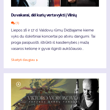
Du vakarai, dėl kurių verta vykti į Vilnių
(1)
Liepos 16 ir 17 d. Valdovų rūmų Didžiajame kieme
vyks du išskirtiniai koncertai po atviru dangumi. Tai
proga pasipuošti, ištrūkti iš kasdienybės į mažą
vasaros kelionę ir gyvai išgirsti aukščiausio...
Skaityti daugiau