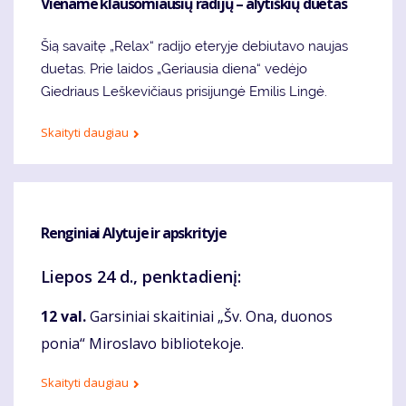
Viename klausomiausių radijų – alytiškių duetas
Šią savaitę „Relax“ radijo eteryje debiutavo naujas
duetas. Prie laidos „Geriausia diena“ vedėjo
Giedriaus Leškevičiaus prisijungė Emilis Lingė.
Skaityti daugiau
Renginiai Alytuje ir apskrityje
Liepos 24 d., penktadienį:
12 val.
Garsiniai skaitiniai „Šv. Ona, duonos
ponia“ Miroslavo bibliotekoje.
Skaityti daugiau