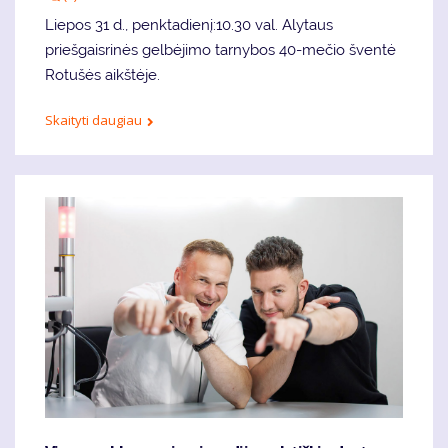
Liepos 31 d., penktadienį:10.30 val. Alytaus
priešgaisrinės gelbėjimo tarnybos 40-mečio šventė
Rotušės aikštėje.
Skaityti daugiau