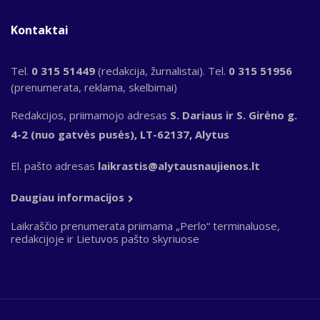
Kontaktai
Tel.
0 315 51449
(redakcija, žurnalistai). Tel.
0 315 51956
(prenumerata, reklama, skelbimai)
Redakcijos, priimamojo adresas
S. Dariaus ir S. Girėno g.
4-2 (nuo gatvės pusės), LT-62137, Alytus
El. pašto adresas
laikrastis@alytausnaujienos.lt
Daugiau informacijos
Laikraščio prenumerata priimama „Perlo“ terminaluose,
redakcijoje ir Lietuvos pašto skyriuose