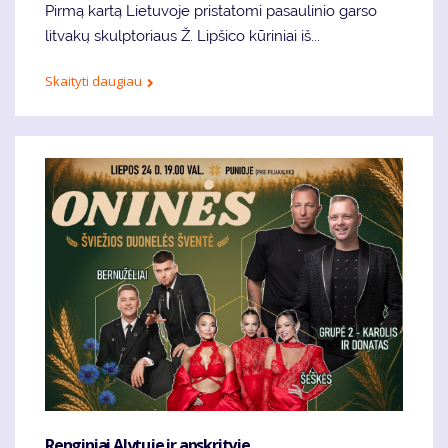
Pirmą kartą Lietuvoje pristatomi pasaulinio garso
litvakų skulptoriaus Ž. Lipšico kūriniai iš...
Skaityti daugiau
Renginiai Alytuje ir apskrityje