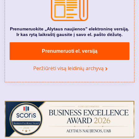
Prenumeruokite „Alytaus naujienos” elektroninę versiją.
Ir kas rytą laikraštį gausite į savo el. pašto dėžutę.
Prenumeruoti el. versiją
Peržiūrėti visą leidinių archyvą