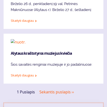
Birželio 26 d., penktadienį:19 val. Petrinės
Makniūnuose (Alytaus r.). Birželio 27 d., šeštadienį:
Skaityti daugiau
Alytaus kraštotyros muziejus kviečia
Šios savaitės renginiai muziejuje ir jo padaliniuose:
Skaityti daugiau
Pagination
1 Puslapis
Sekantis puslapis
››