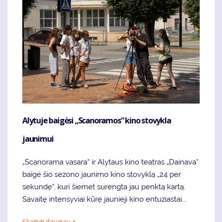
Alytuje baigėsi „Scanoramos“ kino stovykla
jaunimui
„Scanorama vasara“ ir Alytaus kino teatras „Dainava“
baigė šio sezono jaunimo kino stovyklą „24 per
sekundę“, kuri šiemet surengta jau penktą kartą.
Savaitę intensyviai kūrę jaunieji kino entuziastai...
Skaityti daugiau