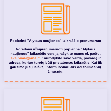
Popierinė "Alytaus naujienos" laikraščio prenumerata
Norėdami užsiprenumeruoti popierinę "Alytaus
naujienos" laikraščio versiją rašykite mums el. paštu:
skelbimai@ana.lt
ir nurodykite savo vardą, pavardę ir
adresą, kuriuo turėtų būti pristatomas laikraštis. Kai tik
gausime jūsų laišką, informuosime Jus dėl tolimesnių
žingsnių.