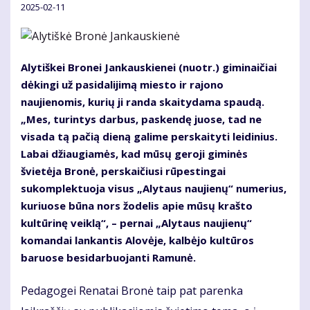
2025-02-11
Alytiškei Bronei Jankauskienei (nuotr.) giminaičiai
dėkingi už pasidalijimą miesto ir rajono
naujienomis, kurių ji randa skaitydama spaudą.
„Mes, turintys darbus, paskendę juose, tad ne
visada tą pačią dieną galime perskaityti leidinius.
Labai džiaugiamės, kad mūsų geroji giminės
švietėja Bronė, perskaičiusi rūpestingai
sukomplektuoja visus „Alytaus naujienų“ numerius,
kuriuose būna nors žodelis apie mūsų krašto
kultūrinę veiklą“, – pernai „Alytaus naujienų“
komandai lankantis Alovėje, kalbėjo kultūros
baruose besidarbuojanti Ramunė.
Pedagogei Renatai Bronė taip pat parenka