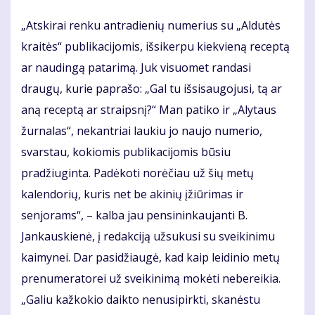
„Atskirai renku antradienių numerius su „Aldutės
kraitės“ publikacijomis, išsikerpu kiekvieną receptą
ar naudingą patarimą. Juk visuomet randasi
draugų, kurie paprašo: „Gal tu išsisaugojusi, tą ar
aną receptą ar straipsnį?“ Man patiko ir „Alytaus
žurnalas“, nekantriai laukiu jo naujo numerio,
svarstau, kokiomis publikacijomis būsiu
pradžiuginta. Padėkoti norėčiau už šių metų
kalendorių, kuris net be akinių įžiūrimas ir
senjorams“, – kalba jau pensininkaujanti B.
Jankauskienė, į redakciją užsukusi su sveikinimu
kaimynei. Dar pasidžiaugė, kad kaip leidinio metų
prenumeratorei už sveikinimą mokėti nebereikia.
„Galiu kažkokio daikto nenusipirkti, skanėstu