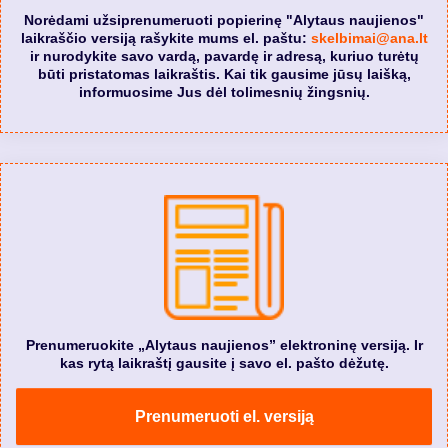
Norėdami užsiprenumeruoti popierinę "Alytaus naujienos"
laikraščio versiją rašykite mums el. paštu:
skelbimai@ana.lt
ir nurodykite savo vardą, pavardę ir adresą, kuriuo turėtų
būti pristatomas laikraštis. Kai tik gausime jūsų laišką,
informuosime Jus dėl tolimesnių žingsnių.
Prenumeruokite „Alytaus naujienos” elektroninę versiją. Ir
kas rytą laikraštį gausite į savo el. pašto dėžutę.
Prenumeruoti el. versiją