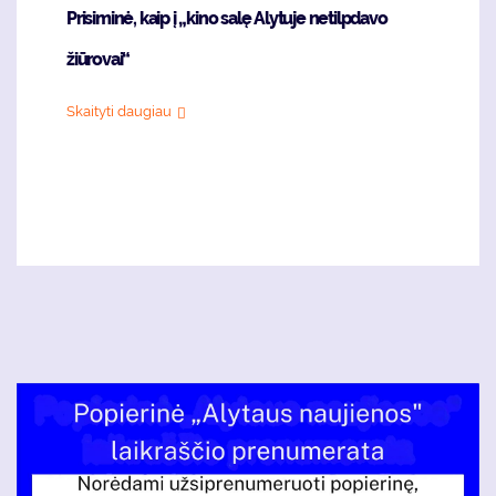
Prisiminė, kaip į „kino salę Alytuje netilpdavo
žiūrovai“
Skaityti daugiau