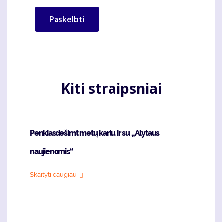
Kiti straipsniai
Penkiasdešimt metų kartu ir su „Alytaus
naujienomis“
Skaityti daugiau