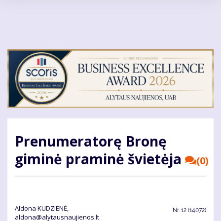
Pereiti
į
pagrindinį
turinį
Prenumeratorę Bronę
giminė praminė švietėja
(0)
Aldona KUDZIENĖ,
Nr.
12 (14072)
aldona@alytausnaujienos.lt