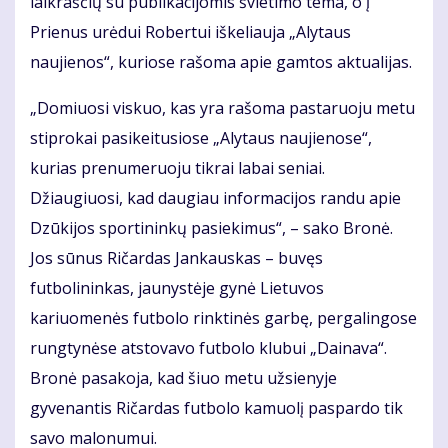
laikraščių su publikacijomis švietimo tema, o į
Prienus urėdui Robertui iškeliauja „Alytaus
naujienos“, kuriose rašoma apie gamtos aktualijas.
„Domiuosi viskuo, kas yra rašoma pastaruoju metu
stiprokai pasikeitusiose „Alytaus naujienose“,
kurias prenumeruoju tikrai labai seniai.
Džiaugiuosi, kad daugiau informacijos randu apie
Dzūkijos sportininkų pasiekimus“, – sako Bronė.
Jos sūnus Ričardas Jankauskas – buvęs
futbolininkas, jaunystėje gynė Lietuvos
kariuomenės futbolo rinktinės garbę, pergalingose
rungtynėse atstovavo futbolo klubui „Dainava“.
Bronė pasakoja, kad šiuo metu užsienyje
gyvenantis Ričardas futbolo kamuolį paspardo tik
savo malonumui.