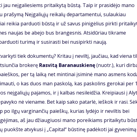
yti jau neįgaliesiems pritaikytą būstą. Taip ir prasidėjo mano
au prašymą Neįgaliųjų reikalų departamentui, sulaukiau
 reikia parduoti būstą ir už savus pinigėlius pirkti pritaiky
nes naujas be abejo bus brangesnis. Atsidūriau tikrame
parduoti turimą ir susirasti bei nusipirkti naują.
tvarkyti tiek dokumentų? Kritau į neviltį, jaučiau, kad viena ti
 atsiunčia brokerę
Rasvitą Baranauskienę
(nuotr.), kuri dirb
i paieškos, per tą laiką net mintinai įsiminė mano asmens kod
imauti, o kas duos man paskolą, kas paskolins gerokai per 
os neįgaliųjų pajamos, ir į kalbas nesileidžia. Kreipiausi į Aly
epavyko nė viename. Bet kaip sako patarlė, ieškok ir rasi. S
ip po ilgų varginančių paieškų, kurias lydėjo ir neviltis bei
ėjimas, aš jau džiaugiuosi mano poreikiams pritaikytu būst
lių puokšte atvykusi į „Capital“ būstinę padėkoti jai gyvenimą