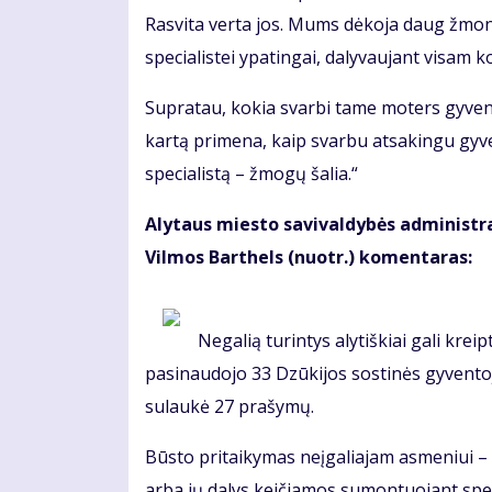
Rasvita verta jos. Mums dėkoja daug žmoni
specialistei ypatingai, dalyvaujant visam k
Supratau, kokia svarbi tame moters gyven
kartą primena, kaip svarbu atsakingu gy
specialistą – žmogų šalia.“
Alytaus miesto savivaldybės administr
Vilmos Barthels (nuotr.) komentaras:
Negalią turintys alytiškiai gali krei
pasinaudojo 33 Dzūkijos sostinės gyventoj
sulaukė 27 prašymų.
Būsto pritaikymas neįgaliajam asmeniui – 
arba jų dalys keičiamos sumontuojant spec