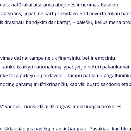
iais, natūraliai atsiranda abejonės ir nerimas. Kasdien
abejones, ji pati ne kartą sakydavo, kad neverta toliau band
r vis drąsinau: bandykim dar kartą“, – paieškų kelius mena br
avimas dažnai tampa ne tik finansiniu, bet ir emociniu
sunku išlaikyti racionalumą, ypač jei jie neturi pakankamai
ininkė tarp pirkėjo ir pardavėjo – tampu patikimu pagalbinink
mocinę paramą ir užtikrinančiu, kad visi būsto sandorio etap
s“ vadovai, nuoširdžiai džiaugiasi ir didžiuojasi brokerės
 išklausiau jos padėką ir apsidžiaugiau. Pasakiau, kad tikra