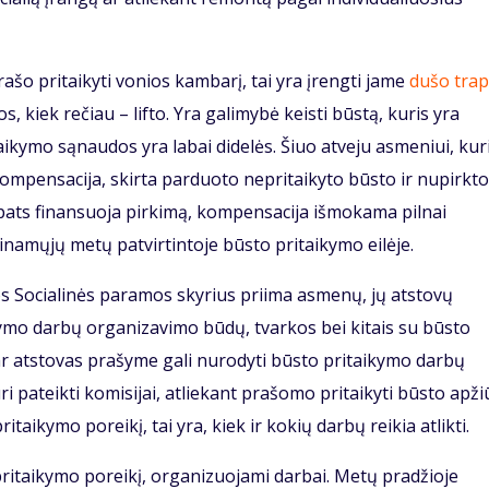
rašo pritaikyti vonios kambarį, tai yra įrengti jame
dušo tra
, kiek rečiau – lifto. Yra galimybė keisti būstą, kuris yra
aikymo sąnaudos yra labai didelės. Šiuo atveju asmeniui, ku
 kompensacija, skirta parduoto nepritaikyto būsto ir nupirkto
 pats finansuoja pirkimą, kompensacija išmokama pilnai
einamųjų metų patvirtintoje būsto pritaikymo eilėje.
os Socialinės paramos skyrius priima asmenų, jų atstovų
ymo darbų organizavimo būdų, tvarkos bei kitais su būsto
ar atstovas prašyme gali nurodyti būsto pritaikymo darbų
i pateikti komisijai, atliekant prašomo pritaikyti būsto apži
taikymo poreikį, tai yra, kiek ir kokių darbų reikia atlikti.
 pritaikymo poreikį, organizuojami darbai. Metų pradžioje