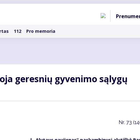
Pagri
Prenume
naviga
rtas
112
Pro memoria
uoja geresnių gyvenimo sąlygų
Nr.
73 (1
Į „Alytaus naujienas“ paskambinusi alytiškė Ra