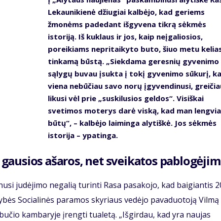
Lekaunikienė džiugiai kalbėjo, kad geriems
žmonėms padedant išgyvena tikrą sėkmės
istoriją. Iš kuklaus ir jos, kaip neįgaliosios,
poreikiams nepritaikyto buto, šiuo metu kelias
tinkamą būstą. „Siekdama geresnių gyvenimo
sąlygų buvau įsukta į tokį gyvenimo sūkurį, k
viena nebūčiau savo norų įgyvendinusi, greičia
likusi vėl prie „suskilusios geldos“. Visiškai
svetimos moterys darė viską, kad man lengvi
būtų“, – kalbėjo laiminga alytiškė. Jos sėkmės
istorija – ypatinga.
s, gausios ašaros, net sveikatos pablogėji
usi judėjimo negalią turinti Rasa pasakojo, kad baigiantis 
dybės Socialinės paramos skyriaus vedėjo pavaduotoją Vilmą
učio kambaryje įrengti tualetą. „Išgirdau, kad yra naujas