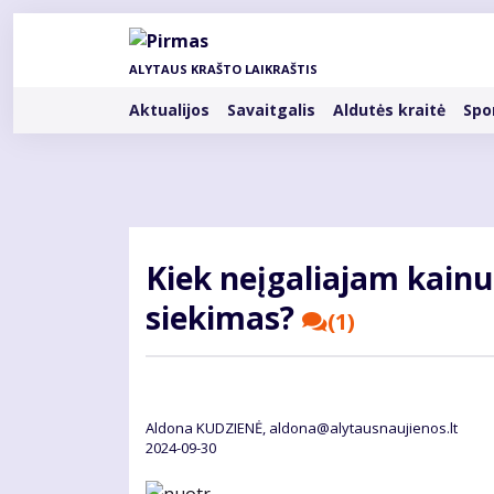
Pereiti
į
pagrindinį
ALYTAUS KRAŠTO LAIKRAŠTIS
turinį
Rubrikos
Aktualijos
Savaitgalis
Aldutės kraitė
Spo
Kiek neįgaliajam kain
siekimas?
(1)
Aldona KUDZIENĖ, aldona@alytausnaujienos.lt
2024-09-30