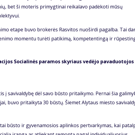
ų, bet ši moteris primygtinai reikalavo padėkoti mūsų
olektyvui.
imo etape buvo brokerės Rasvitos nuoširdi pagalba. Tai da
venimo momentu turėti patikimą, kompetentingą ir rūpestin
acijos Socialinės paramos skyriaus vedėjo pavaduotojos
ptis į savivaldybę dėl savo būsto pritaikymo. Pernai šia galim
ai, buvo pritaikyta 30 būstų. Šiemet Alytaus miesto savival
tai būsto ir gyvenamosios aplinkos pertvarkymas, kai patal
ialią įrangą ar atliekant remontą pagal individualiuosius