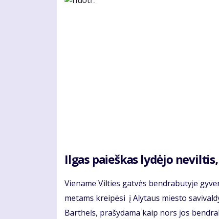
Ilgas paieškas lydėjo nevilti
Viename Vilties gatvės bendrabutyje gyven
metams kreipėsi į Alytaus miesto savival
Barthels, prašydama kaip nors jos bendrab