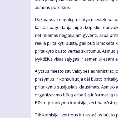
asmens poreikius.
Dažniausiai negalią turintys miestelėnai p
kartais pageidauja laiptų kopiklio, nuovažos
netinkamas neįgaliajam gyventi, arba prit
reikia pritaikyti būstą, gali būti išmokėta
pritaikyto būsto vertės skirtumui. Asmuo
įvykdžius visas sąlygas ir asmeniui esant 
Alytaus miesto savivaldybės administracij
prašymus ir konsultuoja dėl būsto pritaik
pritaikymu susijusiais klausimais. Asmuo 
organizavimo būdą arba šią informaciją tur
Būsto pritaikymo komisija įvertina būsto pri
Tik komisijai įvertinus ir nustačius būsto