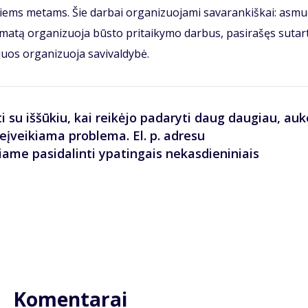
siems metams. Šie darbai organizuojami savarankiškai: asmu
matą organizuoja būsto pritaikymo darbus, pasirašęs sutart
juos organizuoja savivaldybė.
i su iššūkiu, kai reikėjo padaryti daug daugiau, auk
neįveikiama problema. El. p. adresu
iame pasidalinti ypatingais nekasdieniniais
Komentarai