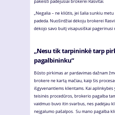
pakeisti padėjusiai brokerei Rasvitai.
„Negalia – ne kliūtis, jei šalia sunkiu met
padeda. Nuoširdžiai dėkoju brokerei Rasvit
dėkojo savo buitį visapusiškai pagerinusi 
„Nesu tik tarpininkė tarp pi
pagalbininku“
Būsto pirkimas ar pardavimas dažnam žmo
brokere ne kartą mačiau, kaip šis procesas 
išgyvenantiems klientams. Kai aplinkybės 
teisinės procedūros, brokerio pagalba ta
vaidmuo buvo itin svarbus, nes padėjau kli
neįgalumo pašalpos. Su mano pagalba klie