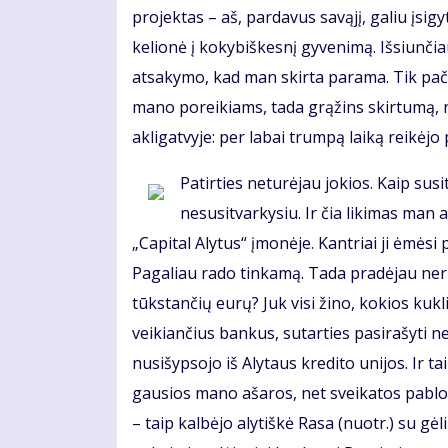
projektas – aš, pardavus savąjį, galiu įsig
kelionė į kokybiškesnį gyvenimą. Išsiunči
atsakymo, kad man skirta parama. Tik pačiai
mano poreikiams, tada grąžins skirtumą, 
akligatvyje: per labai trumpą laiką reikėjo 
Patirties neturėjau jokios. Kaip susi
nesusitvarkysiu. Ir čia likimas man
„Capital Alytus“ įmonėje. Kantriai ji ėmės
Pagaliau rado tinkamą. Tada pradėjau ner
tūkstančių eurų? Juk visi žino, kokios kukli
veikiančius bankus, sutarties pasirašyti n
nusišypsojo iš Alytaus kredito unijos. Ir ta
gausios mano ašaros, net sveikatos pablog
– taip kalbėjo alytiškė Rasa (nuotr.) su gė