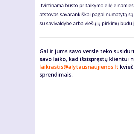
tvirtinama būsto pritaikymo eilė einamie
atstovas savarankiškai pagal numatytą są
su savivaldybe arba viešųjų pirkimų būdu 
Gal ir jums savo versle teko susidurt
savo laiko, kad išsispręstų klientui 
laikrastis@alytausnaujienos.lt
kvieč
sprendimais.