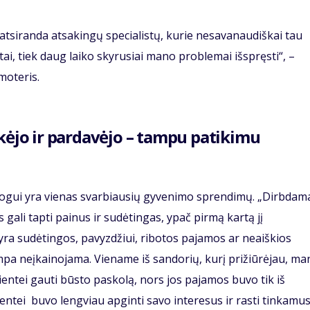
u atsiranda atsakingų specialistų, kurie nesavanaudiškai tau
ai, tiek daug laiko skyrusiai mano problemai išspręsti“, –
moteris.
rkėjo ir pardavėjo – tampu patikimu
gui yra vienas svarbiausių gyvenimo sprendimų. „Dirbdam
gali tapti painus ir sudėtingas, ypač pirmą kartą jį
yra sudėtingos, pavyzdžiui, ribotos pajamos ar neaiškios
mpa neįkainojama. Viename iš sandorių, kurį prižiūrėjau, ma
entei gauti būsto paskolą, nors jos pajamos buvo tik iš
ntei buvo lengviau apginti savo interesus ir rasti tinkamu