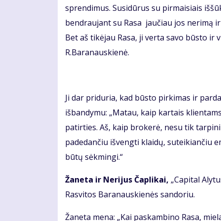
sprendimus. Susidūrus su pirmaisiais iššūk
bendraujant su Rasa jaučiau jos nerimą ir 
Bet aš tikėjau Rasa, ji verta savo būsto i
R.Baranauskienė.
Ji dar priduria, kad būsto pirkimas ir pard
išbandymu: „Matau, kaip kartais klientams 
patirties. Aš, kaip brokerė, nesu tik tarp
padedančiu išvengti klaidų, suteikiančiu e
būtų sėkmingi.“
Žaneta ir Nerijus Čaplikai,
„Capital Alytu
Rasvitos Baranauskienės sandoriu.
Žaneta mena: „Kai paskambino Rasa, mielai