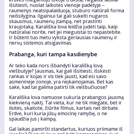
išsitiesti, nuolat laikotės vienoje padėtyje –
raumenys neatsipalaiduoja, stuburo natūrali forma
neišsilygina. Ilgainiui tai gali sukelti nugaros
skausmus, raumenų įtampą, net prastinti
kraujotaką. Karališka lova leidžia judėti taip, kaip
natūraliai norite, net jei mieguistai to nepastebite.
Ir būtent tuo metu vyksta geriausias raumenų ir
nervų sistemos atsigavimas.
Prabanga, kuri tampa kasdienybe
Ar teko kada nors išbandyti karališką lovą
viešbutyje? Jausmas, kai gali išsitiesti, išskėsti
rankas ir kojas ir vis tiek jausti, kad esi savo
asmeninėje zonoje, yra neįkainojamas. Bet kas
sakė, kad tai galima patirti tik viešbučiuose?
Karališka lova namuose sukuria prabangos jausmą
kiekvieną naktį. Tai vieta, kur ne tik miegate, bet ir
ilsitės, skaitote, žiūrite filmus, kartais net dirbate.
Erdvė, kuri kuria jūsų emocinę ramybę, o ne
spaudžia jus į kampą.
Gal laikas pamiršti standartus, kuriuos priimame iš