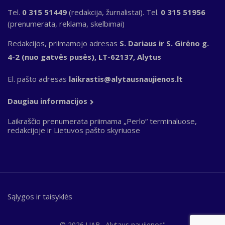
Tel.
0 315 51449
(redakcija, žurnalistai). Tel.
0 315 51956
(prenumerata, reklama, skelbimai)
Redakcijos, priimamojo adresas
S. Dariaus ir S. Girėno g.
4-2 (nuo gatvės pusės), LT-62137, Alytus
El. pašto adresas
laikrastis@alytausnaujienos.lt
Daugiau informacijos
Laikraščio prenumerata priimama „Perlo“ terminaluose,
redakcijoje ir Lietuvos pašto skyriuose
Sąlygos ir taisyklės
Bottom
footer
© 2026 UAB „Alytaus naujienos"