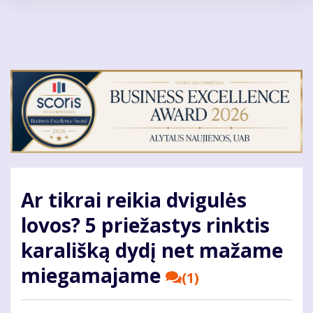
Pereiti
į
pagrindinį
turinį
Ar tikrai reikia dvigulės
lovos? 5 priežastys rinktis
karališką dydį net mažame
miegamajame
(1)