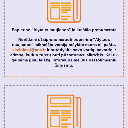
Popierinė "Alytaus naujienos" laikraščio prenumerata
Norėdami užsiprenumeruoti popierinę "Alytaus
naujienos" laikraščio versiją rašykite mums el. paštu:
skelbimai@ana.lt
ir nurodykite savo vardą, pavardę ir
adresą, kuriuo turėtų būti pristatomas laikraštis. Kai tik
gausime jūsų laišką, informuosime Jus dėl tolimesnių
žingsnių.