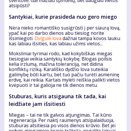
šventovė. Gal mažiau spintelių, bet daugiau vietos
atsipūsti?
Santykiai, kurie prasideda nuo gero miego
Nėra nieko romantiško susigrūsti į per siaurą lovą,
ypač kai po darbo dienos abu tiesiog norite
išsimiegoti.
Dvigulė lova
dažnai tampa kovos lauku:
kas labiau išsities, kas labiau užims vietos...
Moksliniai tyrimai rodo, kad kokybiškas miegas
tiesiogiai veikia santykių kokybę. Blogas poilsis
kelia irzlumą, mažina toleranciją, net didina
konfliktų riziką. Karališko dydžio lova suteikia
galimybę būti kartu, bet tuo pačiu turėti asmeninę
erdvę, kai reikia. Kartais mylėti reiškia palikti vietos
kvėpuoti ir tai galioja ne tik dienos metu.
Stuburas, kuris atsigauna tik tada, kai
leidžiate jam išsitiesti
Miegas – tai ne tik galvos atjungimas. Tai kūno
regeneracija. Per naktį raumenys atsipalaiduoja,
stuburas atsitiesia po visos dienos krūvio. Bet jei
erdvės miegamojo lovoje trūksta, negalite laisvai