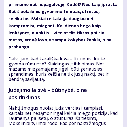
priimame net nepagalvoję. Kodėl? Nes taip įprasta.
Bet šiuolaikinis gyvenimo tempas, stresas,
sveikatos iššūkiai reikalauja daugiau nei
kompromisų miegant. Kai dienos bėga kaip
lenktynės, o naktis – vienintelis tikras poilsio
metas, erdvė lovoje tampa kokybės ženklu, o ne
prabanga.
Galvojate, kad karališka lova – tik tiems, kurie
gyvena rūmuose? Klaidingas įsitikinimas. Net
mažame miegamajame ji gali būti geriausias
sprendimas, kuris keičia ne tik jūsų naktį, bet ir
bendrą savijautą.
Judėjimo laisvė – būtinybė, o ne
pasirinkimas
Naktį žmogus nuolat juda: verčiasi, tempiasi,
kartais net nesąmoningai keičia miego poziciją, kad
raumenys pailsėtų, o stuburas išsitiesintų.
Moksliniai tyrimai rodo, kad per naktį žmogus