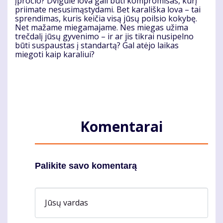
įpročio? Dvigulė lova gali būti kompromisas, kurį
priimate nesusimąstydami. Bet karališka lova – tai
sprendimas, kuris keičia visą jūsų poilsio kokybę.
Net mažame miegamajame. Nes miegas užima
trečdalį jūsų gyvenimo – ir ar jis tikrai nusipelno
būti suspaustas į standartą? Gal atėjo laikas
miegoti kaip karaliui?
Komentarai
Palikite savo komentarą
Jūsų vardas