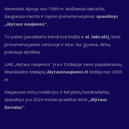
Vienintelis Alytuje nuo 1989 m. leidžiamas laikraštis,
daugiausia mieste ir rajone prenumeruojamas
spaudinys
„Alytaus naujienos“.
To paties pavadinimo bendrovė leidžia ir
el. laikraštį,
kuris
prenumeruojamas Lietuvoje ir kitur, kur gyvena, dirba,
poilsiauja alytiškiai.
UAB „Alytaus naujienos“ yra ir Dzūkijoje vieno populiariausių
žiniasklaidos tinklapių
Alytausnaujienos.lt
leidėja nuo 2000
m.
Naujausias mūsų redakcijos ir kūrybinių bendradarbių
spaudinys yra 2024 metais pradėtas leisti
„Alytaus
žurnalas“.