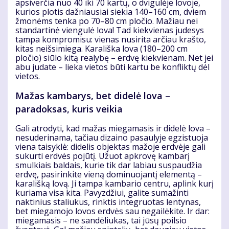
apsiverčia nuo 40 iki 70 kartų, o dvigulėje lovoje,
kurios plotis dažniausiai siekia 140–160 cm, dviem
žmonėms tenka po 70–80 cm pločio. Mažiau nei
standartinė viengulė lova! Tad kiekvienas judesys
tampa kompromisu: vienas nusirita arčiau krašto,
kitas neišsimiega. Karališka lova (180–200 cm
pločio) siūlo kitą realybę – erdvę kiekvienam. Net jei
abu judate – lieka vietos būti kartu be konfliktų dėl
vietos.
Mažas kambarys, bet didelė lova –
paradoksas, kuris veikia
Gali atrodyti, kad mažas miegamasis ir didelė lova –
nesuderinama, tačiau dizaino pasaulyje egzistuoja
viena taisyklė: didelis objektas mažoje erdvėje gali
sukurti erdvės pojūtį. Užuot apkrovę kambarį
smulkiais baldais, kurie tik dar labiau suspaudžia
erdvę, pasirinkite vieną dominuojantį elementą –
karališką lovą. Ji tampa kambario centru, aplink kurį
kuriama visa kita. Pavyzdžiui, galite sumažinti
naktinius staliukus, rinktis integruotas lentynas,
bet miegamojo lovos erdvės sau negailėkite. Ir dar:
miegamasis – ne sandėliukas, tai jūsų poilsio