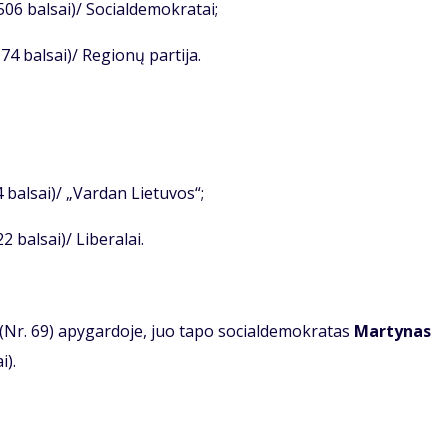
 506 balsai)/ Socialdemokratai;
74 balsai)/ Regionų partija.
4 balsai)/ „Vardan Lietuvos“;
2 balsai)/ Liberalai.
os (Nr. 69) apygardoje, juo tapo socialdemokratas
Martynas
i).