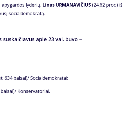
ų apygardos lyderių,
Linas URMANAVIČIUS
(24,62 proc.) iš
vusį socialdemokratą.
 suskaičiavus apie 23 val. buvo –
st. 634 balsai)/ Socialdemokratai;
 balsai)/ Konservatoriai.