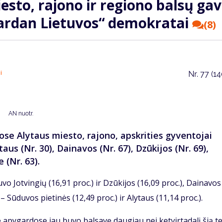
esto, rajono ir regiono balsų ga
Vardan Lietuvos“ demokratai
(8)
i
Nr.
77 (1
AN nuotr.
se Alytaus miesto, rajono, apskrities gyventojai
us (Nr. 30), Dainavos (Nr. 67), Dzūkijos (Nr. 69),
 (Nr. 63).
o Jotvingių (16,91 proc.) ir Dzūkijos (16,09 proc.), Dainavos
– Sūduvos pietinės (12,49 proc.) ir Alytaus (11,14 proc.).
 apygardose jau buvo balsavę daugiau nei ketvirtadalį šią te