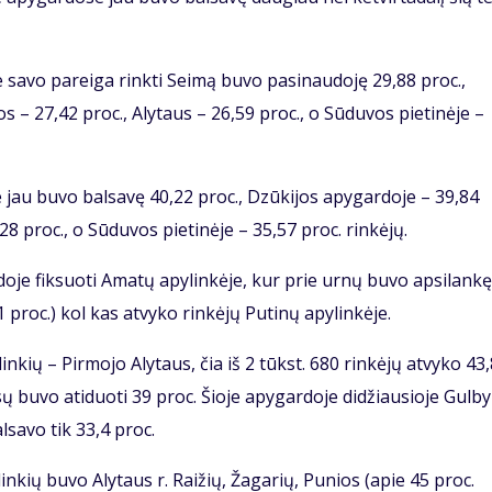
 savo pareiga rinkti Seimą buvo pasinaudoję 29,88 proc.,
s – 27,42 proc., Alytaus – 26,59 proc., o Sūduvos pietinėje –
e jau buvo balsavę 40,22 proc., Dzūkijos apygardoje – 39,84
28 proc., o Sūduvos pietinėje – 35,57 proc. rinkėjų.
doje fiksuoti Amatų apylinkėje, kur prie urnų buvo apsilankę
1 proc.) kol kas atvyko rinkėjų Putinų apylinkėje.
nkių – Pirmojo Alytaus, čia iš 2 tūkst. 680 rinkėjų atvyko 43
alsų buvo atiduoti 39 proc. Šioje apygardoje didžiausioje Gulb
alsavo tik 33,4 proc.
nkių buvo Alytaus r. Raižių, Žagarių, Punios (apie 45 proc.