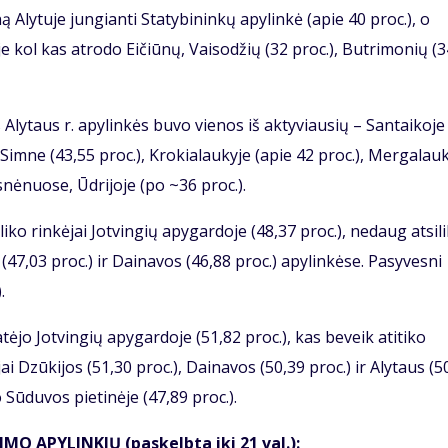
 Alytuje jungianti Statybininkų apylinkė (apie 40 proc.), o
oje kol kas atrodo Eičiūnų, Vaisodžių (32 proc.), Butrimonių (3
Alytaus r. apylinkės buvo vienos iš aktyviausių – Santaikoje
 Simne (43,55 proc.), Krokialaukyje (apie 42 proc.), Mergalau
snėnuose, Ūdrijoje (po ~36 proc.).
liko rinkėjai Jotvingių apygardoje (48,37 proc.), nedaug atsil
 (47,03 proc.) ir Dainavos (46,88 proc.) apylinkėse. Pasyvesni
.
tėjo Jotvingių apygardoje (51,82 proc.), kas beveik atitiko
i Dzūkijos (51,30 proc.), Dainavos (50,39 proc.) ir Alytaus (5
 Sūduvos pietinėje (47,89 proc.).
MO APYLINKIŲ (paskelbta iki 21 val.):