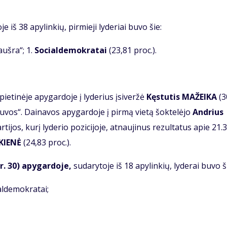
je iš 38 apylinkių, pirmieji lyderiai buvo šie:
ušra“; 1.
Socialdemokratai
(23,81 proc.).
pietinėje apygardoje į lyderius įsiveržė
Kęstutis MAŽEIKA
(3
uvos“. Dainavos apygardoje į pirmą vietą šoktelėjo
Andrius
rtijos, kurį lyderio pozicijoje, atnaujinus rezultatus apie 21.
SKIENĖ
(24,83 proc.).
r. 30) apygardoje,
sudarytoje iš 18 apylinkių, lyderai buvo š
ialdemokratai;