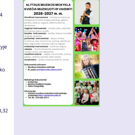
4
kyje
iko
0,32