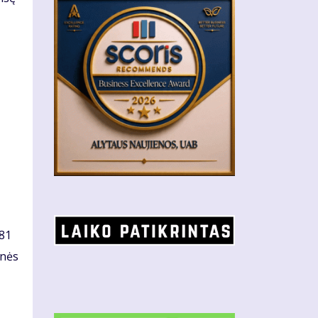
,81
ynės