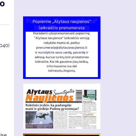
vo
4040)
isę