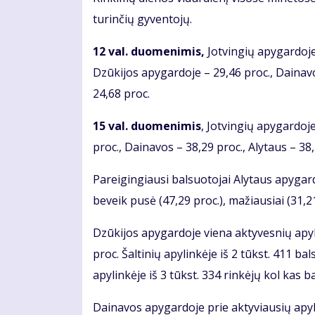
turinčių gyventojų.
12 val. duomenimis,
Jotvingių apygardoje
Dzūkijos apygardoje – 29,46 proc., Dainavo
24,68 proc.
15 val. duomenimis
, Jotvingių apygardoj
proc., Dainavos – 38,29 proc., Alytaus – 38,
Pareigingiausi balsuotojai Alytaus apygar
beveik pusė (47,29 proc.), mažiausiai (31,2
Dzūkijos apygardoje viena aktyvesnių apyli
proc. Šaltinių apylinkėje iš 2 tūkst. 411 b
apylinkėje iš 3 tūkst. 334 rinkėjų kol kas b
Dainavos apygardoje prie aktyviausių apyli