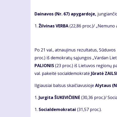
Dainavos (Nr. 67) apygardoje,
jungiančio
1.
Žilvinas VERBA
(22,86 proc.)/ „Nemuno a
Po 21 val., atnaujinus rezultatus, Sūduvos 
proc.) iš demokratų sąjungos „Vardan Liet
PALIONIS
(23 proc.) iš Lietuvos regionų pa
val. pakeitė socialdemokratė
Jūratė ZAIL
Ilgiausiai balsus skaičiavusioje
Alytaus (N
1.
Jurgita ŠUKEVIČIENĖ
(30,36 proc.)/ Soc
1.
Socialdemokratai
(31,57 proc.).