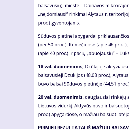
balsavusių), mieste – Dainavos mikrorajoną
„neįdomiausi“ rinkimai Alytaus r. teritorij
proc.) gyventojams.
Sūduvos pietinei apygardai priklausančios 
(per 50 proc.), Kumečiuose (apie 46 proc.),
(apie 40 proc.) ir pačių „abuojausių“ – Luk
18 val. duomenimis,
Dzūkijoje aktyviausi 
balsavusieji Dzūkijos (48,08 proc.), Alytaus
buvo balsai Sūduvos pietinėje (44,51 proc.)
20 val. duomenimis,
daugiausiai rinkėjų a
Lietuvos vidurkį. Aktyvūs buvo ir balsuotoja
proc.) apygardose, o mažiau balsuoti atėjo
PIRMIEJI REZULTATAI IŠ MAŽŲJŲ BALSAVI