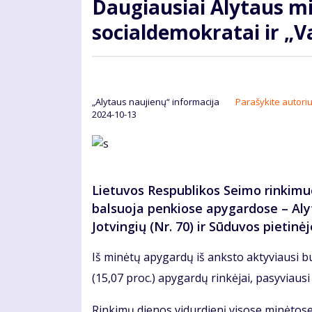
Daugiausiai Alytaus mi
socialdemokratai ir „
„Alytaus naujienų“ informacija
Parašykite autoriu
2024-10-13
Lietuvos Respublikos Seimo rinkimuo
balsuoja penkiose apygardose – Alyta
Jotvingių (Nr. 70) ir Sūduvos pietinėje
Iš minėtų apygardų iš anksto aktyviausi buv
(15,07 proc.) apygardų rinkėjai, pasyviausi 
Rinkimų dienos vidurdienį visose minėtose