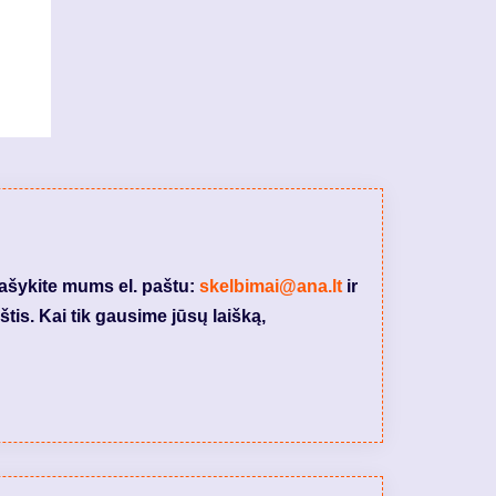
rašykite mums el. paštu:
skelbimai@ana.lt
ir
tis. Kai tik gausime jūsų laišką,