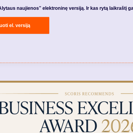
taus naujienos” elektroninę versiją. Ir kas rytą laikraštį ga
ti el. versiją