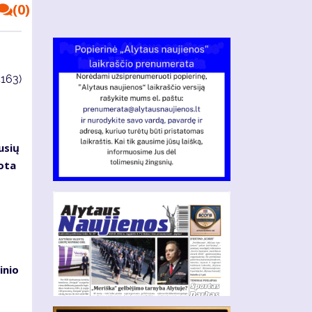
(0)
4163)
usių
kota
inio