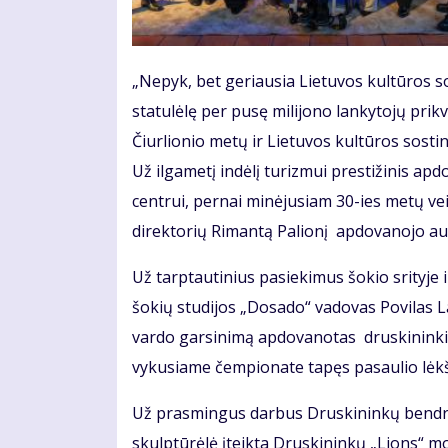
„Nepyk, bet geriausia Lietuvos kultūros so
statulėlę per pusę milijono lankytojų prik
Čiurlionio metų ir Lietuvos kultūros sosti
Už ilgametį indėlį turizmui prestižinis ap
centrui, pernai minėjusiam 30-ies metų vei
direktorių Rimantą Palionį apdovanojo au
Už tarptautinius pasiekimus šokio srityje
šokių studijos „Dosado“ vadovas Povilas L
vardo garsinimą apdovanotas druskininkiet
vykusiame čempionate tapęs pasaulio lėk
Už prasmingus darbus Druskininkų bendruo
skulptūrėlė įteikta Druskininkų „Lions“ 