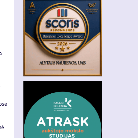
os
s
uose
nė