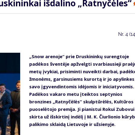
skininkai išdalino „Ratnyčėles“
Nr.
4 (1
„Snow arenoje“ prie Druskininkų surengtoje
padėkos šventėje apžvelgti svarbiausieji praėj
metų įvykiai, prisiminti nuveikti darbai, padė
žmonėms, garsinusiems kurortą ir jo apylinkes
savo įgyvendintomis idėjomis ir iniciatyvomis.
Padėkos vakaro metu įteiktos septynios
bronzines „Ratnyčėlės“ skulptūrėlės, Kultūros
puoselėtojo premija. Ji pianistui Rokui Zubovui
skirta už išskirtinį indėlį į M. K. Čiurlionio kūryb
palikimo sklaidą Lietuvoje ir užsienyje.