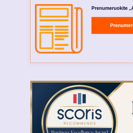
Prenumeruokite „Aly
Prenumeruo