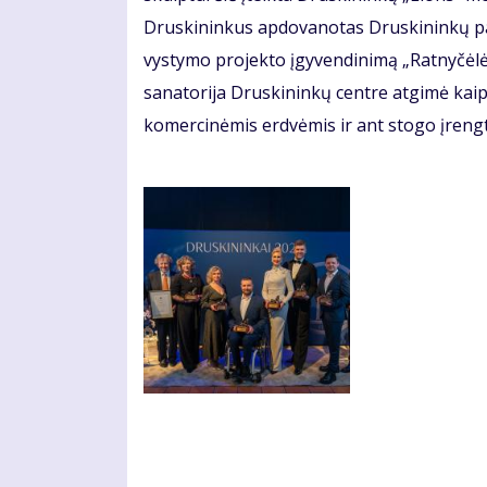
Druskininkus apdovanotas Druskininkų pa
vystymo projekto įgyvendinimą „Ratnyčėlė
sanatorija Druskininkų centre atgimė kaip
komercinėmis erdvėmis ir ant stogo įrengta