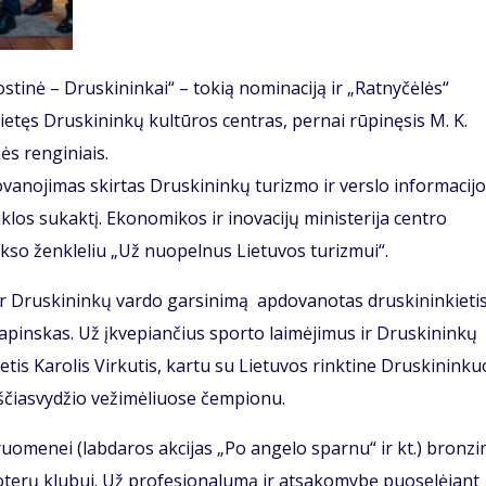
stinė – Druskininkai“ – tokią nominaciją ir „Ratnyčėlės“
vietęs Druskininkų kultūros centras, pernai rūpinęsis M. K.
nės renginiais.
dovanojimas skirtas Druskininkų turizmo ir verslo informacij
klos sukaktį. Ekonomikos ir inovacijų ministerija centro
kso ženkleliu „Už nuopelnus Lietuvos turizmui“.
 ir Druskininkų vardo garsinimą apdovanotas druskininkieti
apinskas. Už įkvepiančius sporto laimėjimus ir Druskininkų
is Karolis Virkutis, kartu su Lietuvos rinktine Druskinink
ščiasvydžio vežimėliuose čempionu.
menei (labdaros akcijas „Po angelo sparnu“ ir kt.) bronzi
moterų klubui. Už profesionalumą ir atsakomybę puoselėjant