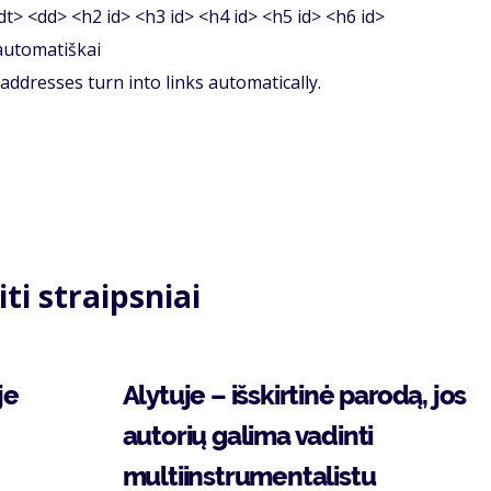
<dt> <dd> <h2 id> <h3 id> <h4 id> <h5 id> <h6 id>
 automatiškai
ddresses turn into links automatically.
iti straipsniai
je
Alytuje – išskirtinė parodą, jos
autorių galima vadinti
multiinstrumentalistu