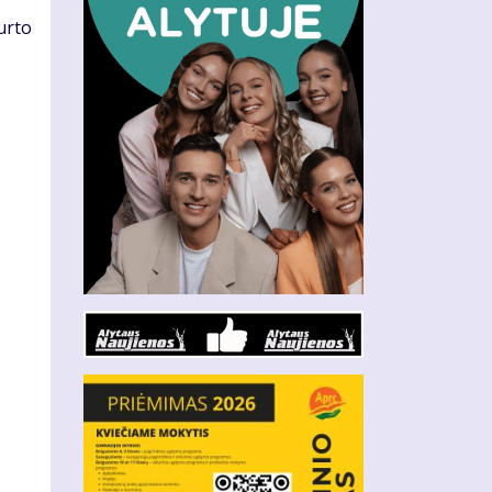
urto
.