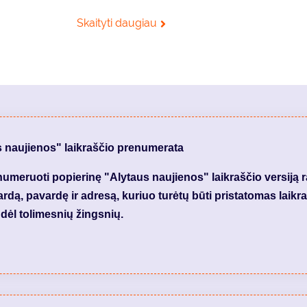
Skaityti daugiau
s naujienos" laikraščio prenumerata
meruoti popierinę "Alytaus naujienos" laikraščio versiją 
dą, pavardę ir adresą, kuriuo turėtų būti pristatomas laikraš
dėl tolimesnių žingsnių.