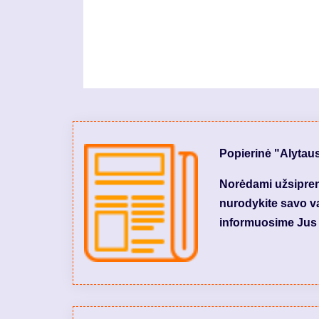
Popierinė "Alytau
Norėdami užsiprenu
nurodykite savo var
informuosime Jus 