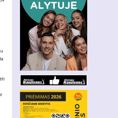
su
la
ėti
ir