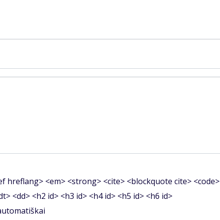
f hreflang> <em> <strong> <cite> <blockquote cite> <code>
<dt> <dd> <h2 id> <h3 id> <h4 id> <h5 id> <h6 id>
 automatiškai