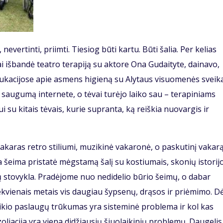
evertinti, priimti. Tiesiog būti kartu. Būti šalia. Per kelias
iai išbandė teatro terapiją su aktore Ona Gudaityte, dainavo,
edukacijose apie asmens higieną su Alytaus visuomenės sveik
 saugumą internete, o tėvai turėjo laiko sau – terapiniams
i su kitais tėvais, kurie supranta, ką reiškia nuovargis ir
akaras retro stiliumi, muzikinė vakaronė, o paskutinį vakar
na šeima pristatė mėgstamą šalį su kostiumais, skonių istorij
 stovykla. Pradėjome nuo nedidelio būrio šeimų, o dabar
vienais metais vis daugiau šypsenų, drąsos ir priėmimo. Dė
laikio paslaugų trūkumas yra sisteminė problema ir kol kas
zoliacija yra viena didžiausių šiuolaikinių problemų. Daugelis