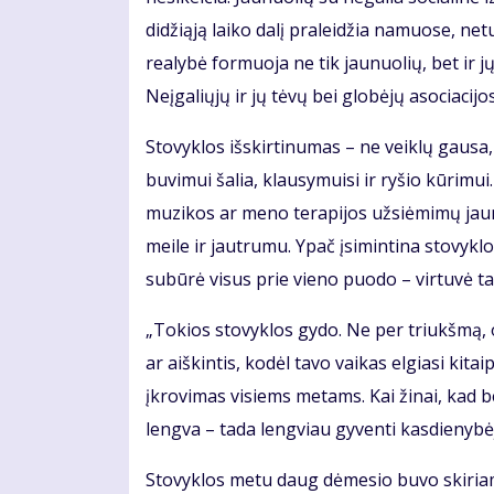
didžiąją laiko dalį praleidžia namuose, ne
realybė formuoja ne tik jaunuolių, bet ir 
Neįgaliųjų ir jų tėvų bei globėjų asociacij
Stovyklos išskirtinumas – ne veiklų gausa,
buvimui šalia, klausymuisi ir ryšio kūrimui
muzikos ar meno terapijos užsiėmimų jau
meile ir jautrumu. Ypač įsimintina stovykl
subūrė visus prie vieno puodo – virtuvė t
„Tokios stovyklos gydo. Ne per triukšmą, 
ar aiškintis, kodėl tavo vaikas elgiasi kitai
įkrovimas visiems metams. Kai žinai, kad b
lengva – tada lengviau gyventi kasdienybėj
Stovyklos metu daug dėmesio buvo skiriam