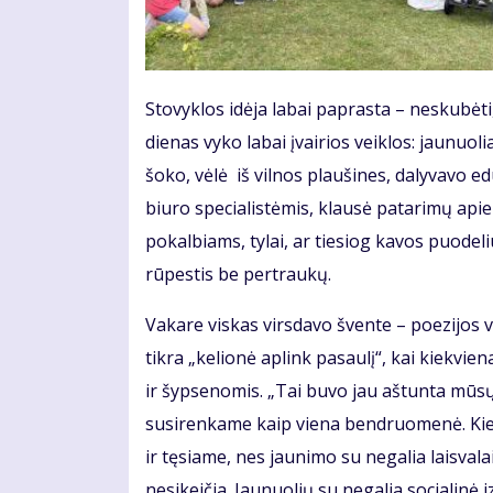
Stovyklos idėja labai paprasta – neskubėti, n
dienas vyko labai įvairios veiklos: jaunuol
šoko, vėlė iš vilnos plaušines, dalyvavo 
biuro specialistėmis, klausė patarimų apie
pokalbiams, tylai, ar tiesiog kavos puodeliu
rūpestis be pertraukų.
Vakare viskas virsdavo švente – poezijos v
tikra „kelionė aplink pasaulį“, kai kiekvie
ir šypsenomis. „Tai buvo jau aštunta mūsų
susirenkame kaip viena bendruomenė. Kiek
ir tęsiame, nes jaunimo su negalia laisva
nesikeičia. Jaunuolių su negalia socialinė i