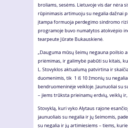
broliams, sesėms. Lietuvoje vis dar nėra s
rūpinimasis artimuoju su negalia dažnai pr
įtampa formuoja perdegimo sindromo riziką i
programoje buvo numatytos atokvėpio indiv
tearpeute Jūrate Bukauskienė.
„Dauguma mūsų šeimų negauna poilsio ar 
priėmimas, ir galimybė pabūti su kitais, ku
L. Stovyklos aktualumą patvirtina ir skaiči
duomenimis, tik 1 iš 10 žmonių su negalia L
bendruomeninėje veikloje. Jaunuoliai su s
– jiems trūksta prieinamų erdvių, veiklų ir
Stovyklą, kuri vyko Alytaus rajone esančio
jaunuoliais su negalia ir jų šeimomis, pad
su negalia ir jų artimiesiems – tiems, kurie 