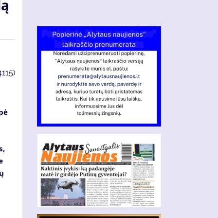
lą
4115)
upė
s,
e
ių