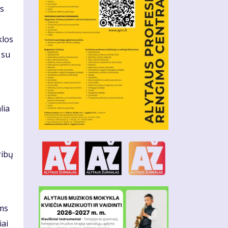
is
klos
 su
lia
ribų
ams
iai