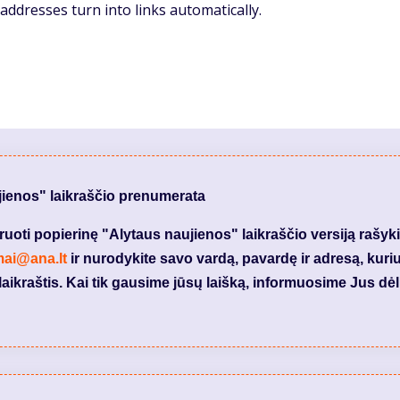
ddresses turn into links automatically.
jienos" laikraščio prenumerata
ti popierinę "Alytaus naujienos" laikraščio versiją rašyki
mai@ana.lt
ir nurodykite savo vardą, pavardę ir adresą, kuri
laikraštis. Kai tik gausime jūsų laišką, informuosime Jus dėl