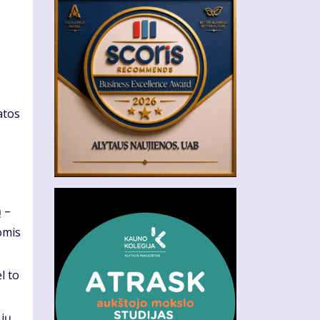
atos
ą –
omis
l to
 jų