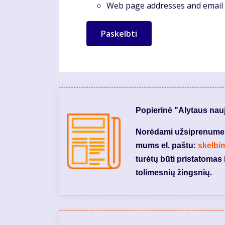
Web page addresses and email a
Popierinė "Alytaus nau
Norėdami užsiprenumeruo
mums el. paštu:
skelbi
turėtų būti pristatomas 
tolimesnių žingsnių.