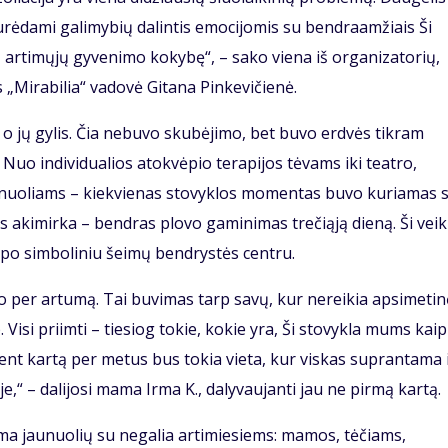
turėdami galimybių dalintis emocijomis su bendraamžiais Ši
jų artimųjų gyvenimo kokybę“, – sako viena iš organizatorių,
os „Mirabilia“ vadovė Gitana Pinkevičienė.
 o jų gylis. Čia nebuvo skubėjimo, bet buvo erdvės tikram
. Nuo individualios atokvėpio terapijos tėvams iki teatro,
nuoliams – kiekvienas stovyklos momentas buvo kuriamas 
os akimirka – bendras plovo gaminimas trečiąją dieną. Ši veik
apo simboliniu šeimų bendrystės centru.
o per artumą. Tai buvimas tarp savų, kur nereikia apsimetin
p. Visi priimti – tiesiog tokie, kokie yra, Ši stovykla mums kaip
ent kartą per metus bus tokia vieta, kur viskas suprantama 
e,“ – dalijosi mama Irma K., dalyvaujanti jau ne pirmą kartą.
a jaunuolių su negalia artimiesiems: mamos, tėčiams,