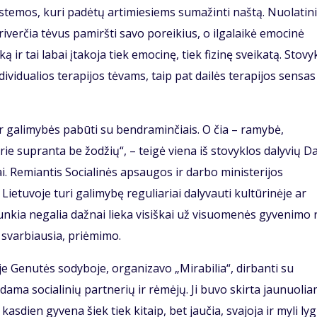
istemos, kuri padėtų artimiesiems sumažinti naštą. Nuolatin
iverčia tėvus pamiršti savo poreikius, o ilgalaikė emocinė
r tai labai įtakoja tiek emocinę, tiek fizinę sveikatą. Stovy
idualios terapijos tėvams, taip pat dailės terapijos sensas
galimybės pabūti su bendraminčiais. O čia – ramybė,
rie supranta be žodžių“, – teigė viena iš stovyklos dalyvių Da
ai. Remiantis Socialinės apsaugos ir darbo ministerijos
ietuvoje turi galimybę reguliariai dalyvauti kultūrinėje ar
unkia negalia dažnai lieka visiškai už visuomenės gyvenimo 
, svarbiausia, priėmimo.
je Genutės sodyboje, organizavo „Mirabilia“, dirbanti su
edama socialinių partnerių ir rėmėjų. Ji buvo skirta jaunuoli
kasdien gyvena šiek tiek kitaip, bet jaučia, svajoja ir myli lyg