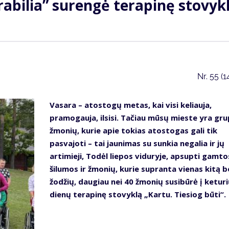
rabilia” surengė terapinę stovyk
Nr.
55 (1
Vasara – atostogų metas, kai visi keliauja,
pramogauja, ilsisi. Tačiau mūsų mieste yra gr
žmonių, kurie apie tokias atostogas gali tik
pasvajoti – tai jaunimas su sunkia negalia ir jų
artimieji, Todėl liepos viduryje, apsupti gamto
šilumos ir žmonių, kurie supranta vienas kitą b
žodžių, daugiau nei 40 žmonių susibūrė į ketur
dienų terapinę stovyklą „Kartu. Tiesiog būti“.