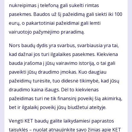
nukreipimas į telefoną gali sukelti rimtas
pasekmes. Baudos už šį pažeidimą gali siekti iki 100
eurų, o pakartotiniai pažeidimai gali lemti
vairuotojo pažymėjimo praradimą.
Nors baudų dydis yra svarbus, svarbiausia yra tai,
kad dažnai jos turi ilgalaikes pasekmes. Kiekviena
bauda įrašoma į jūsų vairavimo istoriją, o tai gali
paveikti jūsų draudimo įmokas. Kuo daugiau
pažeidimų turėsite, tuo didesnė tikimybė, kad jūsų
draudimo kaina išaugs. Dėl to kiekvienas
pažeidimas turi ne tik finansinį poveikį šią akimirką,
bet ir ilgalaikį poveikį jūsų biudžetui ateityje.
Vengti KET baudų galite laikydamiesi paprastos
taisyklės – nuolat atnaujinkite savo žinias apie KET