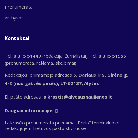
Prenumerata
Archyvas
Kontaktai
Tel.
0 315 51449
(redakcija, žurnalistai). Tel.
0 315 51956
(prenumerata, reklama, skelbimai)
Redakcijos, priimamojo adresas
S. Dariaus ir S. Girėno g.
4-2 (nuo gatvės pusės), LT-62137, Alytus
El. pašto adresas
laikrastis@alytausnaujienos.lt
Daugiau informacijos
Laikraščio prenumerata priimama „Perlo“ terminaluose,
redakcijoje ir Lietuvos pašto skyriuose