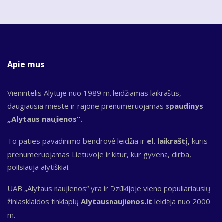
Apie mus
Vienintelis Alytuje nuo 1989 m. leidžiamas laikraštis,
daugiausia mieste ir rajone prenumeruojamas
spaudinys
„Alytaus naujienos“.
To paties pavadinimo bendrovė leidžia ir
el. laikraštį,
kuris
prenumeruojamas Lietuvoje ir kitur, kur gyvena, dirba,
poilsiauja alytiškiai.
UAB „Alytaus naujienos“ yra ir Dzūkijoje vieno populiariausių
žiniasklaidos tinklapių
Alytausnaujienos.lt
leidėja nuo 2000
m.