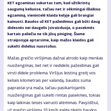
KET egzaminas sukurtas tam, kad užtikrintų
saugumą keliuose, tačiau net ir sėkmingai išlaikius
egzaminą, vienintelė klaida kelyje gali brangiai
kainuoti. Baudos už KET pažeidimus gali būti daug
didesnės nei daugelis įsivaizduoja, o pasekmės
kartais paliečia ne tik jūsų piniginę. Šiame
straipsnyje aptarsime, kaip mažos klaidos gali
sukelti didelius nuostolius.
Mažas greičio viršijimas dažnai atrodo kaip menkas
nusižengimas, bet net ir nedidelis pažeidimas gali
virsti didele problema. Viršijus leistiną greitį vos
keliais kilometrais per valandą, baudos suma
paprastai yra maža, tačiau pasikartojantis
nusižengimas gali sukelti rimtas pasekmes, tokias
kaip laikinas teisės vairuoti atėmimas. Pavyzdžiui,
už greičio viršijimą 10 km/h galite tikėtis baudos,