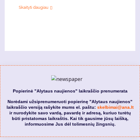
Skaityti daugiau
Popierinė "Alytaus naujienos" laikraščio prenumerata
Norėdami užsiprenumeruoti popierinę "Alytaus naujienos"
laikraščio versiją rašykite mums el. paštu:
skelbimai@ana.lt
ir nurodykite savo vardą, pavardę ir adresą, kuriuo turėtų
būti pristatomas laikraštis. Kai tik gausime jūsų laišką,
informuosime Jus dėl tolimesnių žingsnių.