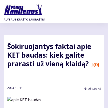
Pereiti
į
pagrindinį
ALYTAUS KRAŠTO LAIKRAŠTIS
turinį
Šokiruojantys faktai apie
KET baudas: kiek galite
prarasti už vieną klaidą?
(0)
2024-10-11
Nr.
76 (14039)