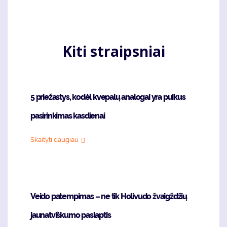
Kiti straipsniai
5 priežastys, kodėl kvepalų analogai yra puikus
pasirinkimas kasdienai
Skaityti daugiau
Veido patempimas – ne tik Holivudo žvaigždžių
jaunatviškumo paslaptis