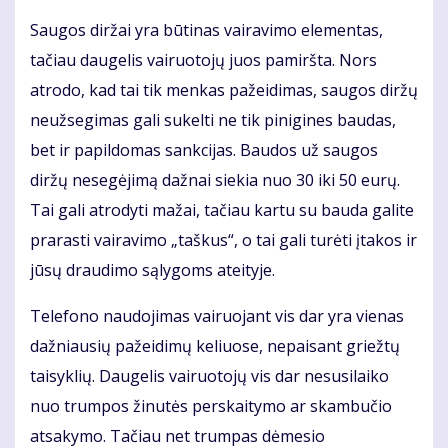
Saugos diržai yra būtinas vairavimo elementas,
tačiau daugelis vairuotojų juos pamiršta. Nors
atrodo, kad tai tik menkas pažeidimas, saugos diržų
neužsegimas gali sukelti ne tik pinigines baudas,
bet ir papildomas sankcijas. Baudos už saugos
diržų nesegėjimą dažnai siekia nuo 30 iki 50 eurų.
Tai gali atrodyti mažai, tačiau kartu su bauda galite
prarasti vairavimo „taškus“, o tai gali turėti įtakos ir
jūsų draudimo sąlygoms ateityje.
Telefono naudojimas vairuojant vis dar yra vienas
dažniausių pažeidimų keliuose, nepaisant griežtų
taisyklių. Daugelis vairuotojų vis dar nesusilaiko
nuo trumpos žinutės perskaitymo ar skambučio
atsakymo. Tačiau net trumpas dėmesio