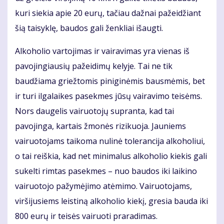
kuri siekia apie 20 eurų, tačiau dažnai pažeidžiant
šią taisyklę, baudos gali ženkliai išaugti.
Alkoholio vartojimas ir vairavimas yra vienas iš
pavojingiausių pažeidimų kelyje. Tai ne tik
baudžiama griežtomis piniginėmis bausmėmis, bet
ir turi ilgalaikes pasekmes jūsų vairavimo teisėms.
Nors daugelis vairuotojų supranta, kad tai
pavojinga, kartais žmonės rizikuoja. Jauniems
vairuotojams taikoma nulinė tolerancija alkoholiui,
o tai reiškia, kad net minimalus alkoholio kiekis gali
sukelti rimtas pasekmes – nuo baudos iki laikino
vairuotojo pažymėjimo atėmimo. Vairuotojams,
viršijusiems leistiną alkoholio kiekį, gresia bauda iki
800 eurų ir teisės vairuoti praradimas.