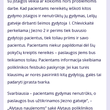
su įstaigos veikla ar kokiomis nors problemomis
darbe. Kad pacientams nereikėtų ieškoti kitos
gydymo įstaigos ir nenutrūktų jų gydymas, Lelijų
gatvėje dirbanti šeimos gydytoja I. Chlevickaitė
perkeliama į Jiezno 2 ir perims tiek buvusio
gydytojo pacientus, tiek toliau priims ir savo
pacientus. Pacientams niekur papildomai dėl šių
pokyčių kreiptis nereikės – paslaugos jiems bus
teikiamos toliau. Pacientams informacija skelbiama
poliklinikos feisbuko paskyroje. Jei kas turės
klausimų ar norės pasirinkti kitą gydytoją, galės tai
padaryti įprasta tvarka.
Svarbiausia – pacientams gydymas nenutrūks, o
paslaugos bus užtikrinamos Jiezno gatvėje“, –
„Alytaus naujienoms“ sakė Alytaus poliklinikos