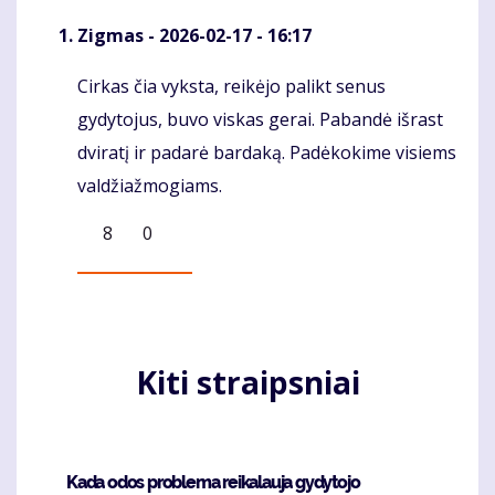
Zigmas
- 2026-02-17 - 16:17
Cirkas čia vyksta, reikėjo palikt senus
Komentaras
gydytojus, buvo viskas gerai. Pabandė išrast
dviratį ir padarė bardaką. Padėkokime visiems
valdžiažmogiams.
8
0
Kiti straipsniai
Kada odos problema reikalauja gydytojo