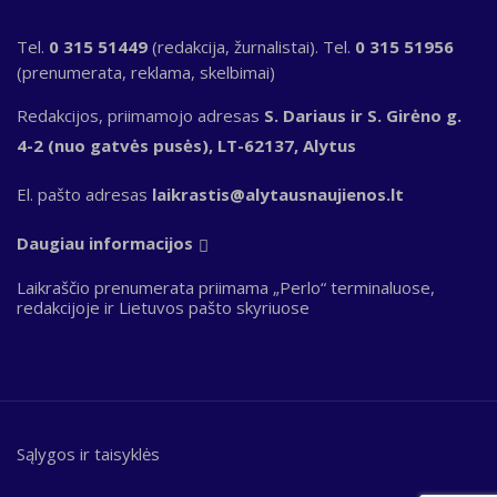
Tel.
0 315 51449
(redakcija, žurnalistai). Tel.
0 315 51956
(prenumerata, reklama, skelbimai)
Redakcijos, priimamojo adresas
S. Dariaus ir S. Girėno g.
4-2 (nuo gatvės pusės), LT-62137, Alytus
El. pašto adresas
laikrastis@alytausnaujienos.lt
Daugiau informacijos
Laikraščio prenumerata priimama „Perlo“ terminaluose,
redakcijoje ir Lietuvos pašto skyriuose
Sąlygos ir taisyklės
Bottom