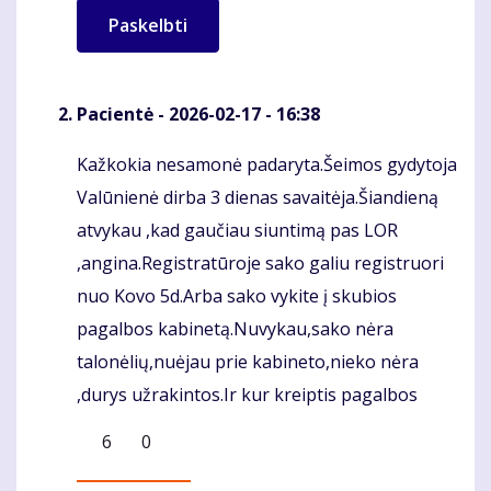
Pacientė
- 2026-02-17 - 16:38
Kažkokia nesamonė padaryta.Šeimos gydytoja
Komentaras
Valūnienė dirba 3 dienas savaitėja.Šiandieną
atvykau ,kad gaučiau siuntimą pas LOR
,angina.Registratūroje sako galiu registruori
nuo Kovo 5d.Arba sako vykite į skubios
pagalbos kabinetą.Nuvykau,sako nėra
talonėlių,nuėjau prie kabineto,nieko nėra
,durys užrakintos.Ir kur kreiptis pagalbos
6
0