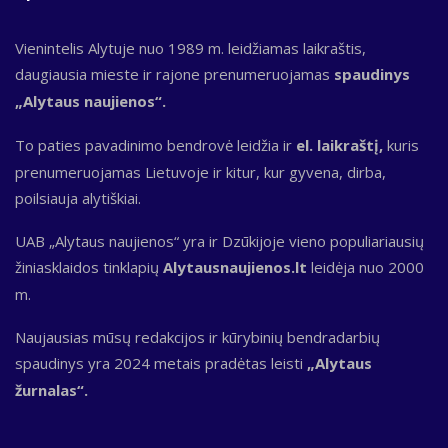
Vienintelis Alytuje nuo 1989 m. leidžiamas laikraštis,
daugiausia mieste ir rajone prenumeruojamas
spaudinys
„Alytaus naujienos“.
To paties pavadinimo bendrovė leidžia ir
el. laikraštį,
kuris
prenumeruojamas Lietuvoje ir kitur, kur gyvena, dirba,
poilsiauja alytiškiai.
UAB „Alytaus naujienos“ yra ir Dzūkijoje vieno populiariausių
žiniasklaidos tinklapių
Alytausnaujienos.lt
leidėja nuo 2000
m.
Naujausias mūsų redakcijos ir kūrybinių bendradarbių
spaudinys yra 2024 metais pradėtas leisti
„Alytaus
žurnalas“.