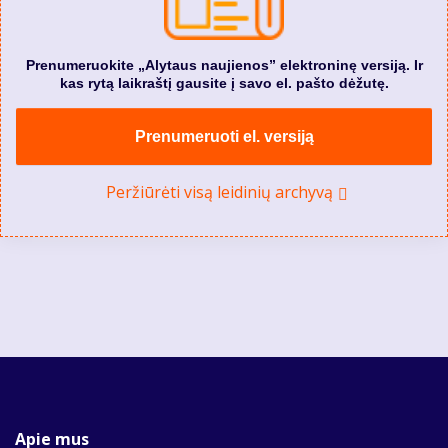
Prenumeruokite „Alytaus naujienos” elektroninę versiją. Ir
kas rytą laikraštį gausite į savo el. pašto dėžutę.
Prenumeruoti el. versiją
Peržiūrėti visą leidinių archyvą
Apie mus