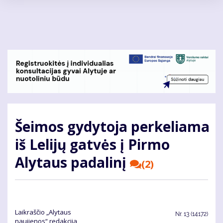
Pereiti
į
pagrindinį
turinį
Šeimos gydytoja perkeliama
iš Lelijų gatvės į Pirmo
Alytaus padalinį
(2)
Laikraščio „Alytaus
Nr.
13 (14172)
naujienos“ redakcija