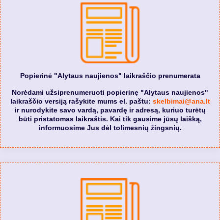
Popierinė "Alytaus naujienos" laikraščio prenumerata
Norėdami užsiprenumeruoti popierinę "Alytaus naujienos"
laikraščio versiją rašykite mums el. paštu:
skelbimai@ana.lt
ir nurodykite savo vardą, pavardę ir adresą, kuriuo turėtų
būti pristatomas laikraštis. Kai tik gausime jūsų laišką,
informuosime Jus dėl tolimesnių žingsnių.