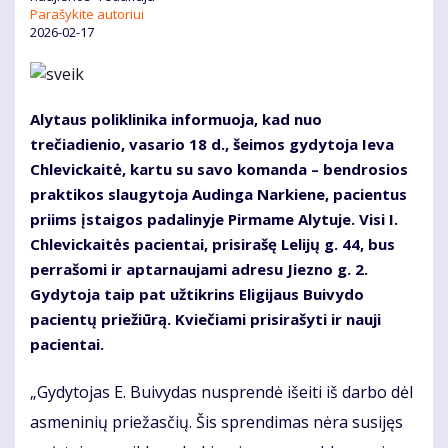
Parašykite autoriui
2026-02-17
Alytaus poliklinika informuoja, kad nuo
trečiadienio, vasario 18 d., šeimos gydytoja Ieva
Chlevickaitė, kartu su savo komanda – bendrosios
praktikos slaugytoja Audinga Narkiene, pacientus
priims įstaigos padalinyje Pirmame Alytuje. Visi I.
Chlevickaitės pacientai, prisirašę Lelijų g. 44, bus
perrašomi ir aptarnaujami adresu Jiezno g. 2.
Gydytoja taip pat užtikrins Eligijaus Buivydo
pacientų priežiūrą. Kviečiami prisirašyti ir nauji
pacientai.
„Gydytojas E. Buivydas nusprendė išeiti iš darbo dėl
asmeninių priežasčių. Šis sprendimas nėra susijęs