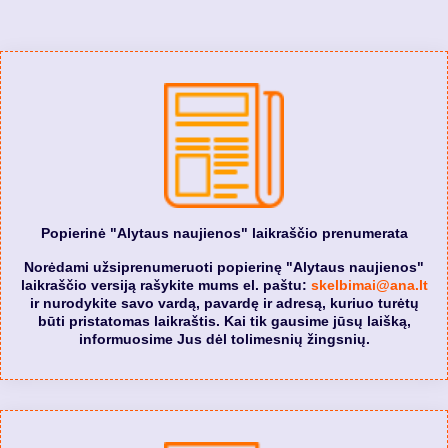
Popierinė "Alytaus naujienos" laikraščio prenumerata
Norėdami užsiprenumeruoti popierinę "Alytaus naujienos"
laikraščio versiją rašykite mums el. paštu:
skelbimai@ana.lt
ir nurodykite savo vardą, pavardę ir adresą, kuriuo turėtų
būti pristatomas laikraštis. Kai tik gausime jūsų laišką,
informuosime Jus dėl tolimesnių žingsnių.