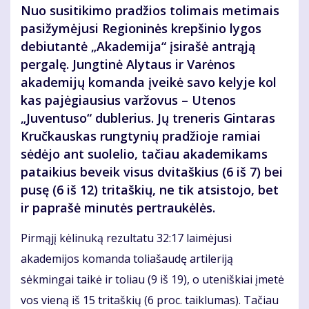
Nuo susitikimo pradžios tolimais metimais
pasižymėjusi Regioninės krepšinio lygos
debiutantė „Akademija“ įsirašė antrąją
pergalę. Jungtinė Alytaus ir Varėnos
akademijų komanda įveikė savo kelyje kol
kas pajėgiausius varžovus – Utenos
„Juventuso“ dublerius. Jų treneris Gintaras
Kručkauskas rungtynių pradžioje ramiai
sėdėjo ant suolelio, tačiau akademikams
pataikius beveik visus dvitaškius (6 iš 7) bei
pusę (6 iš 12) tritaškių, ne tik atsistojo, bet
ir paprašė minutės pertraukėlės.
Pirmąjį kėlinuką rezultatu 32:17 laimėjusi
akademijos komanda toliašaudę artileriją
sėkmingai taikė ir toliau (9 iš 19), o uteniškiai įmetė
vos vieną iš 15 tritaškių (6 proc. taiklumas). Tačiau