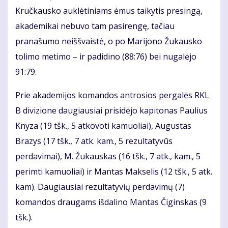
Kručkausko auklėtiniams ėmus taikytis presingą,
akademikai nebuvo tam pasirengę, tačiau
pranašumo neiššvaistė, o po Marijono Žukausko
tolimo metimo – ir padidino (88:76) bei nugalėjo
91:79.
Prie akademijos komandos antrosios pergalės RKL
B divizione daugiausiai prisidėjo kapitonas Paulius
Knyza (19 tšk., 5 atkovoti kamuoliai), Augustas
Brazys (17 tšk., 7 atk. kam., 5 rezultatyvūs
perdavimai), M. Žukauskas (16 tšk., 7 atk., kam., 5
perimti kamuoliai) ir Mantas Makselis (12 tšk., 5 atk.
kam). Daugiausiai rezultatyvių perdavimų (7)
komandos draugams išdalino Mantas Čiginskas (9
tšk.).