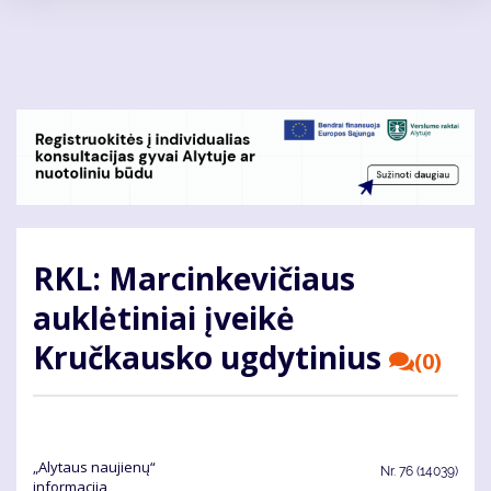
Pereiti
į
pagrindinį
turinį
RKL: Marcinkevičiaus
auklėtiniai įveikė
Kručkausko ugdytinius
(0)
„Alytaus naujienų“
Nr.
76 (14039)
informacija