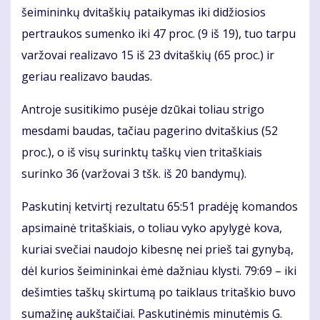
šeimininkų dvitaškių pataikymas iki didžiosios
pertraukos sumenko iki 47 proc. (9 iš 19), tuo tarpu
varžovai realizavo 15 iš 23 dvitaškių (65 proc.) ir
geriau realizavo baudas.
Antroje susitikimo pusėje dzūkai toliau strigo
mesdami baudas, tačiau pagerino dvitaškius (52
proc.), o iš visų surinktų taškų vien tritaškiais
surinko 36 (varžovai 3 tšk. iš 20 bandymų).
Paskutinį ketvirtį rezultatu 65:51 pradėję komandos
apsimainė tritaškiais, o toliau vyko apylygė kova,
kuriai svečiai naudojo kibesnę nei prieš tai gynybą,
dėl kurios šeimininkai ėmė dažniau klysti. 79:69 – iki
dešimties taškų skirtumą po taiklaus tritaškio buvo
sumažinę aukštaičiai. Paskutinėmis minutėmis G.