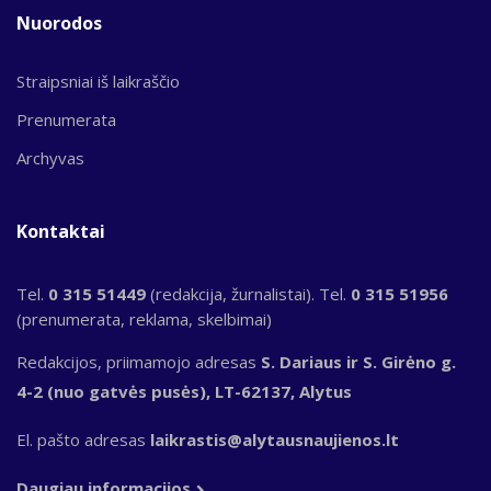
Nuorodos
Straipsniai iš laikraščio
Prenumerata
Archyvas
Kontaktai
Tel.
0 315 51449
(redakcija, žurnalistai). Tel.
0 315 51956
(prenumerata, reklama, skelbimai)
Redakcijos, priimamojo adresas
S. Dariaus ir S. Girėno g.
4-2 (nuo gatvės pusės), LT-62137, Alytus
El. pašto adresas
laikrastis@alytausnaujienos.lt
Daugiau informacijos