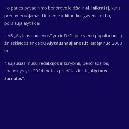
To paties pavadinimo bendrovė leidžia ir
el. laikraštį,
kuris
prenumeruojamas Lietuvoje ir kitur, kur gyvena, dirba,
poilsiauja alytiškiai.
UAB „Alytaus naujienos“ yra ir Dzūkijoje vieno populiariausių
žiniasklaidos tinklapių
Alytausnaujienos.lt
leidėja nuo 2000
m.
Naujausias mūsų redakcijos ir kūrybinių bendradarbių
spaudinys yra 2024 metais pradėtas leisti
„Alytaus
žurnalas“.