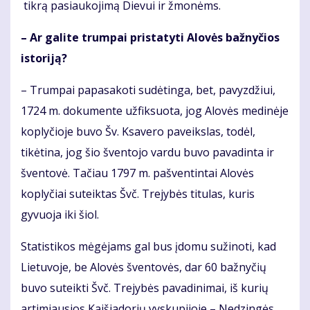
tikrą pasiaukojimą Dievui ir žmonėms.
– Ar galite trumpai pristatyti Alovės bažnyčios
istoriją?
– Trumpai papasakoti sudėtinga, bet, pavyzdžiui,
1724 m. dokumente užfiksuota, jog Alovės medinėje
koplyčioje buvo Šv. Ksavero paveikslas, todėl,
tikėtina, jog šio šventojo vardu buvo pavadinta ir
šventovė. Tačiau 1797 m. pašventintai Alovės
koplyčiai suteiktas Švč. Trejybės titulas, kuris
gyvuoja iki šiol.
Statistikos mėgėjams gal bus įdomu sužinoti, kad
Lietuvoje, be Alovės šventovės, dar 60 bažnyčių
buvo suteikti Švč. Trejybės pavadinimai, iš kurių
artimiausios Kaišiadorių vyskupijoje – Nedzingės,