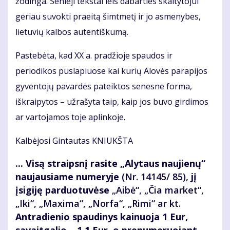
žodinga. Senieji tekstai leis dabarties skaitytojui
geriau suvokti praeitą šimtmetį ir jo asmenybes,
lietuvių kalbos autentiškumą.
Pastebėta, kad XX a. pradžioje spaudos ir
periodikos puslapiuose kai kurių Alovės parapijos
gyventojų pavardės pateiktos senesne forma,
iškraipytos – užrašyta taip, kaip jos buvo girdimos
ar vartojamos toje aplinkoje.
Kalbėjosi Gintautas KNIUKŠTA
... Visą straipsnį rasite „Alytaus naujienų“
naujausiame numeryje
(Nr. 14145/ 85),
jį
įsigiję parduotuvėse
„Aibė“, „Čia market“,
„Iki“, „Maxima“, „Norfa“, „Rimi“ ar kt.
Antradienio spaudinys kainuoja 1 Eur,