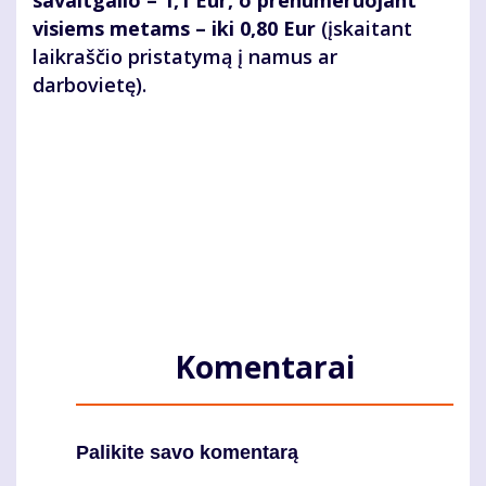
savaitgalio – 1,1 Eur, o prenumeruojant
visiems metams – iki 0,80 Eur
(įskaitant
laikraščio pristatymą į namus ar
darbovietę).
Komentarai
Palikite savo komentarą