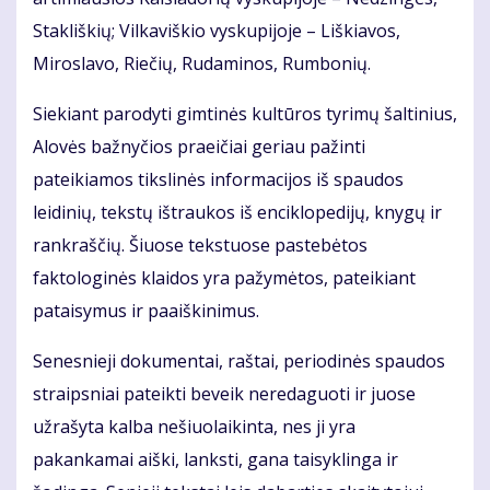
Stakliškių; Vilkaviškio vyskupijoje – Liškiavos,
Miroslavo, Riečių, Rudaminos, Rumbonių.
Siekiant parodyti gimtinės kultūros tyrimų šaltinius,
Alovės bažnyčios praeičiai geriau pažinti
pateikiamos tikslinės informacijos iš spaudos
leidinių, tekstų ištraukos iš enciklopedijų, knygų ir
rankraščių. Šiuose tekstuose pastebėtos
faktologinės klaidos yra pažymėtos, pateikiant
pataisymus ir paaiškinimus.
Senesnieji dokumentai, raštai, periodinės spaudos
straipsniai pateikti beveik neredaguoti ir juose
užrašyta kalba nešiuolaikinta, nes ji yra
pakankamai aiški, lanksti, gana taisyklinga ir