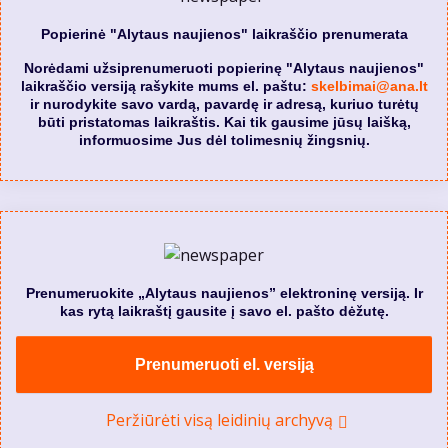
Popierinė "Alytaus naujienos" laikraščio prenumerata
Norėdami užsiprenumeruoti popierinę "Alytaus naujienos"
laikraščio versiją rašykite mums el. paštu:
skelbimai@ana.lt
ir nurodykite savo vardą, pavardę ir adresą, kuriuo turėtų
būti pristatomas laikraštis. Kai tik gausime jūsų laišką,
informuosime Jus dėl tolimesnių žingsnių.
Prenumeruokite „Alytaus naujienos” elektroninę versiją. Ir
kas rytą laikraštį gausite į savo el. pašto dėžutę.
Prenumeruoti el. versiją
Peržiūrėti visą leidinių archyvą