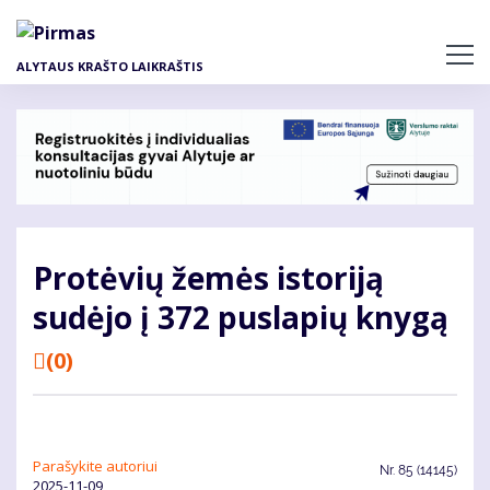
Pereiti
į
pagrindinį
ALYTAUS KRAŠTO LAIKRAŠTIS
turinį
Protėvių žemės istoriją
sudėjo į 372 puslapių knygą
(0)
Parašykite autoriui
Nr.
85 (14145)
2025-11-09