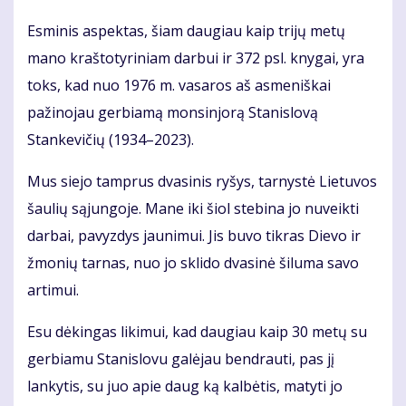
Esminis aspektas, šiam daugiau kaip trijų metų
mano kraštotyriniam darbui ir 372 psl. knygai, yra
toks, kad nuo 1976 m. vasaros aš asmeniškai
pažinojau gerbiamą monsinjorą Stanislovą
Stankevičių (1934–2023).
Mus siejo tamprus dvasinis ryšys, tarnystė Lietuvos
šaulių sąjungoje. Mane iki šiol stebina jo nuveikti
darbai, pavyzdys jaunimui. Jis buvo tikras Dievo ir
žmonių tarnas, nuo jo sklido dvasinė šiluma savo
artimui.
Esu dėkingas likimui, kad daugiau kaip 30 metų su
gerbiamu Stanislovu galėjau bendrauti, pas jį
lankytis, su juo apie daug ką kalbėtis, matyti jo