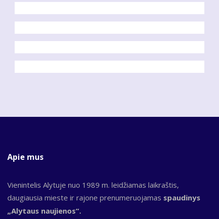
Apie mus
Vienintelis Alytuje nuo 1989 m. leidžiamas laikraštis,
daugiausia mieste ir rajone prenumeruojamas
spaudinys
„Alytaus naujienos“.