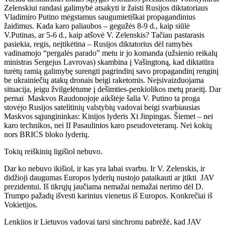
Zelenskiui randasi galimybė atsakyti ir žaisti Rusijos diktatoriaus
Vladimiro Putino mėgstamus saugumietiškai propagandinius
žaidimus. Kada karo paliaubos – gegužės 8-9 d., kaip siūlė
V.Putinas, ar 5-6 d., kaip atšovė V. Zelenskis? Tačiau pastarasis
pasiekia, regis, neįtikėtina – Rusijos diktatorius dėl ramybės
vadinamojo “pergalės parado” metu ir jo komanda (užsienio reikalų
ministras Sergejus Lavrovas) skambina į Vašingtoną, kad diktatūra
turėtų ramią galimybę surengti pagrindinį savo propagandinį renginį
be ukrainiečių atakų dronais beigi raketomis. Neįsivaizduojama
situacija, jeigu žvilgelėtume į dešimties-penkiolikos metų praeitį. Dar
pernai Maskvos Raudonojoje aikštėje šalia V. Putino ta proga
stovėjo Rusijos satelitinių valstybių vadovai beigi svarbiausias
Maskvos sąjungininkas: Kinijos lyderis Xi Jinpingas. Šiemet – nei
karo technikos, nei II Pasaulinios karo pseudoveteranų. Nei kokių
nors BRICS bloko lyderių.
Tokių reiškinių ligišiol nebuvo.
Dar ko nebuvo ikišiol, ir kas yra labai svarbu. Ir V. Zelenskis, ir
didžioji daugumas Europos lyderių nustojo pataikauti ar įtikti JAV
prezidentui. Iš tikrųjų jaučiama nemažai nemažai nerimo dėl D.
Trumpo pažadų išvesti karinius vienetus iš Europos. Konkrečiai iš
Vokietijos.
Lenkijos ir Lietuvos vadovai tarsi sinchronu pabrėžė, kad JAV