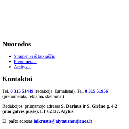
Nuorodos
Straipsniai iš laikraščio
Prenumerata
Archyvas
Kontaktai
Tel.
0 315 51449
(redakcija, žurnalistai). Tel.
0 315 51956
(prenumerata, reklama, skelbimai)
Redakcijos, priimamojo adresas
S. Dariaus ir S. Girėno g. 4-2
(nuo gatvės pusės), LT-62137, Alytus
El. pašto adresas
laikrastis@alytausnaujienos.lt