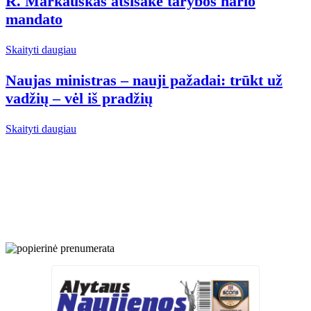
R. Markauskas atsisakė tarybos nario
mandato
Skaityti daugiau
Naujas ministras – nauji pažadai: trūkt už
vadžių – vėl iš pradžių
Skaityti daugiau