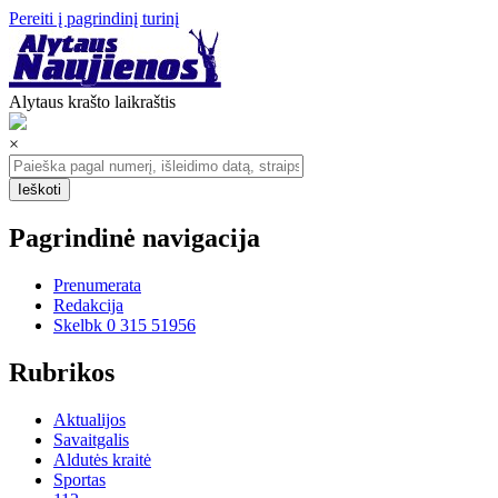
Pereiti į pagrindinį turinį
Alytaus krašto laikraštis
×
Pagrindinė navigacija
Prenumerata
Redakcija
Skelbk 0 315 51956
Rubrikos
Aktualijos
Savaitgalis
Aldutės kraitė
Sportas