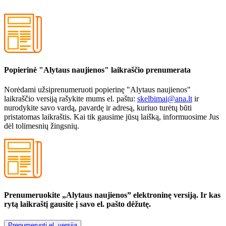
Popierinė "Alytaus naujienos" laikraščio prenumerata
Norėdami užsiprenumeruoti popierinę "Alytaus naujienos"
laikraščio versiją rašykite mums el. paštu:
skelbimai@ana.lt
ir
nurodykite savo vardą, pavardę ir adresą, kuriuo turėtų būti
pristatomas laikraštis. Kai tik gausime jūsų laišką, informuosime Jus
dėl tolimesnių žingsnių.
Prenumeruokite „Alytaus naujienos” elektroninę versiją. Ir kas
rytą laikraštį gausite į savo el. pašto dėžutę.
Prenumeruoti el. versiją