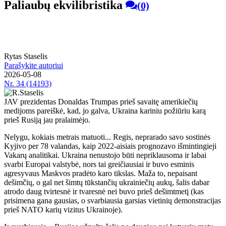
Paliaubų ekvilibristika
(0)
Rytas Staselis
Parašykite autoriui
2026-05-08
Nr.
34 (14193)
JAV prezidentas Donaldas Trumpas prieš savaitę amerikiečių
medijoms pareiškė, kad, jo galva, Ukraina kariniu požiūriu karą
prieš Rusiją jau pralaimėjo.
Nelygu, kokiais metrais matuoti... Regis, neprarado savo sostinės
Kyjivo per 78 valandas, kaip 2022-aisiais prognozavo išmintingieji
Vakarų analitikai. Ukraina nenustojo būti nepriklausoma ir labai
svarbi Europai valstybė, nors tai greičiausiai ir buvo esminis
agresyvaus Maskvos pradėto karo tikslas. Maža to, nepaisant
dešimčių, o gal net šimtų tūkstančių ukrainiečių aukų, šalis dabar
atrodo daug tvirtesnė ir tvaresnė nei buvo prieš dešimtmetį (kas
prisimena gana gausias, o svarbiausia garsias vietinių demonstracijas
prieš NATO karių vizitus Ukrainoje).