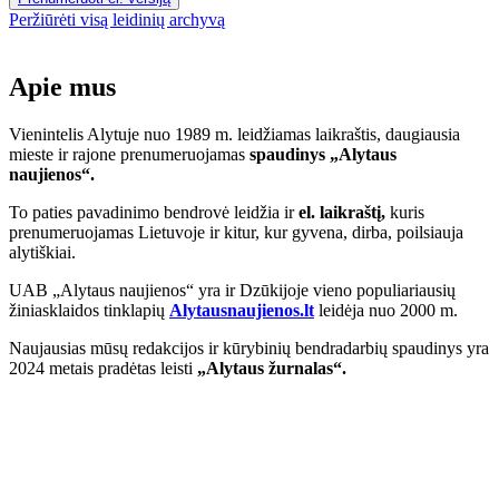
Peržiūrėti visą leidinių archyvą
Apie mus
Vienintelis Alytuje nuo 1989 m. leidžiamas laikraštis, daugiausia
mieste ir rajone prenumeruojamas
spaudinys „Alytaus
naujienos“.
To paties pavadinimo bendrovė leidžia ir
el. laikraštį,
kuris
prenumeruojamas Lietuvoje ir kitur, kur gyvena, dirba, poilsiauja
alytiškiai.
UAB „Alytaus naujienos“ yra ir Dzūkijoje vieno populiariausių
žiniasklaidos tinklapių
Alytausnaujienos.lt
leidėja nuo 2000 m.
Naujausias mūsų redakcijos ir kūrybinių bendradarbių spaudinys yra
2024 metais pradėtas leisti
„Alytaus žurnalas“.