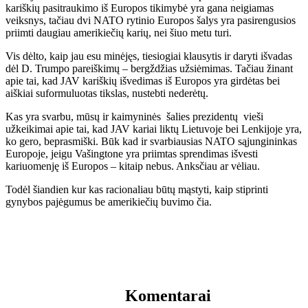
kariškių pasitraukimo iš Europos tikimybė yra gana neigiamas
veiksnys, tačiau dvi NATO rytinio Europos šalys yra pasirengusios
priimti daugiau amerikiečių karių, nei šiuo metu turi.
Vis dėlto, kaip jau esu minėjęs, tiesiogiai klausytis ir daryti išvadas
dėl D. Trumpo pareiškimų – bergždžias užsiėmimas. Tačiau žinant
apie tai, kad JAV kariškių išvedimas iš Europos yra girdėtas bei
aiškiai suformuluotas tikslas, nustebti nederėtų.
Kas yra svarbu, mūsų ir kaimyninės šalies prezidentų vieši
užkeikimai apie tai, kad JAV kariai liktų Lietuvoje bei Lenkijoje yra,
ko gero, beprasmiški. Būk kad ir svarbiausias NATO sąjungininkas
Europoje, jeigu Vašingtone yra priimtas sprendimas išvesti
kariuomenję iš Europos – kitaip nebus. Anksčiau ar vėliau.
Todėl šiandien kur kas racionaliau būtų mąstyti, kaip stiprinti
gynybos pajėgumus be amerikiečių buvimo čia.
Komentarai