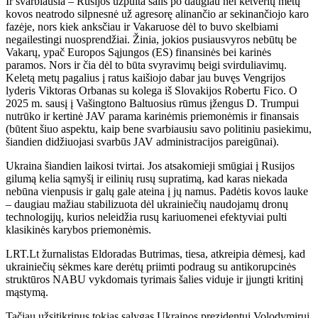
Ir svarbiausia – Rusijos užpulta šalis po daugiau nei ketverių metų
kovos neatrodo silpnesnė už agresorę alinančio ar sekinančiojo karo
fazėje, nors kiek anksčiau ir Vakaruose dėl to buvo skelbiami
negailestingi nuosprendžiai. Žinia, jokios pusiausvyros nebūtų be
Vakarų, ypač Europos Sąjungos (ES) finansinės bei karinės
paramos. Nors ir čia dėl to būta svyravimų beigi svirduliavimų.
Keletą metų pagalius į ratus kaišiojo dabar jau buvęs Vengrijos
lyderis Viktoras Orbanas su kolega iš Slovakijos Robertu Fico. O
2025 m. sausį į Vašingtono Baltuosius rūmus įžengus D. Trumpui
nutrūko ir kertinė JAV parama karinėmis priemonėmis ir finansais
(būtent šiuo aspektu, kaip bene svarbiausiu savo politiniu pasiekimu,
šiandien didžiuojasi svarbūs JAV administracijos pareigūnai).
Ukraina šiandien laikosi tvirtai. Jos atsakomieji smūgiai į Rusijos
gilumą kelia sąmyšį ir eilinių rusų supratimą, kad karas niekada
nebūna vienpusis ir galų gale ateina į jų namus. Padėtis kovos lauke
– daugiau mažiau stabilizuota dėl ukrainiečių naudojamų dronų
technologijų, kurios neleidžia rusų kariuomenei efektyviai pulti
klasikinės karybos priemonėmis.
LRT.Lt žurnalistas Eldoradas Butrimas, tiesa, atkreipia dėmesį, kad
ukrainiečių sėkmes kare derėtų priimti podraug su antikorupcinės
struktūros NABU vykdomais tyrimais šalies viduje ir įjungti kritinį
mąstymą.
Tačiau užsitikrinus tokias sąlygas Ukrainos prezidentui Volodymirui