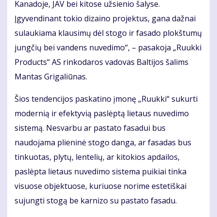
Kanadoje, JAV bei kitose užsienio šalyse.
Įgyvendinant tokio dizaino projektus, gana dažnai
sulaukiama klausimų dėl stogo ir fasado plokštumų
jungčių bei vandens nuvedimo“, – pasakoja „Ruukki
Products“ AS rinkodaros vadovas Baltijos šalims
Mantas Grigaliūnas.
Šios tendencijos paskatino įmonę „Ruukki“ sukurti
modernią ir efektyvią paslėptą lietaus nuvedimo
sistemą. Nesvarbu ar pastato fasadui bus
naudojama plieninė stogo danga, ar fasadas bus
tinkuotas, plytų, lentelių, ar kitokios apdailos,
paslėpta lietaus nuvedimo sistema puikiai tinka
visuose objektuose, kuriuose norime estetiškai
sujungti stogą be karnizo su pastato fasadu.