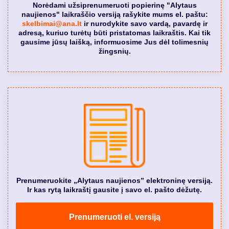
Norėdami užsiprenumeruoti popierinę "Alytaus
naujienos" laikraščio versiją rašykite mums el. paštu:
skelbimai@ana.lt
ir nurodykite savo vardą, pavardę ir
adresą, kuriuo turėtų būti pristatomas laikraštis. Kai tik
gausime jūsų laišką, informuosime Jus dėl tolimesnių
žingsnių.
Prenumeruokite „Alytaus naujienos” elektroninę versiją.
Ir kas rytą laikraštį gausite į savo el. pašto dėžutę.
Prenumeruoti el. versiją