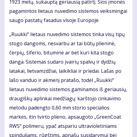
1923 metų, sukauptą geriausią patirtį. Šios įmonės
pagamintos lietaus nuvedimo sistemos veiksmingai
saugo pastatų fasadus visoje Europoje.
„Ruukki“ lietaus nuvedimo sistemos tinka visų tipų
stogo dangoms, nesvarbu ar tai būtų plieninė,
čerpių, šiferio, bituminė ar bet kuri kita stogo
danga. Sistemas sudaro įvairių spalvų ir dydžių
latakai, lietvamzdžiai, laikikliai ir priedai. Lašas po
lašo vanduo ir akmenį pratašo, todėl „Ruukki“
lietaus nuvedimo sistemos gaminamos iš geriausių,
draugiškų aplinkai medžiagų: karštojo cinkavimo
metodu padengto 0,60 mm storio specialios
markės, itin tvirto plieno, apsaugoto „GreenCoat
RWS“ polimeru, ypač atspariu ultravioletiniams
spinduliams, rūgštims, apnašų susidarymui bei