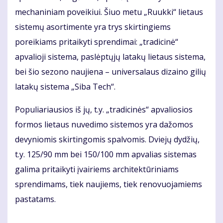
mechaniniam poveikiui. Šiuo metu „Ruukki“ lietaus
sistemų asortimente yra trys skirtingiems
poreikiams pritaikyti sprendimai: „tradicinė“
apvalioji sistema, paslėptųjų latakų lietaus sistema,
bei šio sezono naujiena – universalaus dizaino gilių
latakų sistema „Siba Tech“.
Populiariausios iš jų, t.y. „tradicinės“ apvaliosios
formos lietaus nuvedimo sistemos yra dažomos
devyniomis skirtingomis spalvomis. Dviejų dydžių,
t.y. 125/90 mm bei 150/100 mm apvalias sistemas
galima pritaikyti įvairiems architektūriniams
sprendimams, tiek naujiems, tiek renovuojamiems
pastatams.