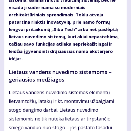
sistema. Galima rinktis tradicinę sistemą, bet ne
visada ji suderinama su moderniais
architektūriniais sprendimais. Tokiu atveju
patartina rinktis inovatyvią, prie namo formų
lengvai pritaikomą „Siba Tech“ arba net paslėptą
lietaus nuvedimo sistemą, kuri akiai nepastebima,
tačiau savo funkcijas atlieka nepriekaištingai ir
leidžia įgyvendinti drąsiausias namo eksterjero
idėjas.
Lietaus vandens nuvedimo sistemoms –
geriausios medžiagos
Lietaus vandens nuvedimo sistemos elementų
lietvamzdžių, latakų ir kt. montavimu užbaigiami
stogo dengimo darbai. Lietaus nuvedimo
sistemomis ne tik nuteka lietaus ar tirpstančio
sniego vanduo nuo stogo – jos pastato fasadui