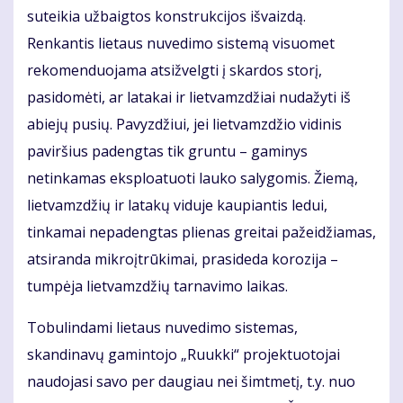
suteikia užbaigtos konstrukcijos išvaizdą.
Renkantis lietaus nuvedimo sistemą visuomet
rekomenduojama atsižvelgti į skardos storį,
pasidomėti, ar latakai ir lietvamzdžiai nudažyti iš
abiejų pusių. Pavyzdžiui, jei lietvamzdžio vidinis
paviršius padengtas tik gruntu – gaminys
netinkamas eksploatuoti lauko salygomis. Žiemą,
lietvamzdžių ir latakų viduje kaupiantis ledui,
tinkamai nepadengtas plienas greitai pažeidžiamas,
atsiranda mikroįtrūkimai, prasideda korozija –
tumpėja lietvamzdžių tarnavimo laikas.
Tobulindami lietaus nuvedimo sistemas,
skandinavų gamintojo „Ruukki“ projektuotojai
naudojasi savo per daugiau nei šimtmetį, t.y. nuo