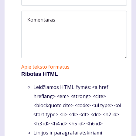
Komentaras
Apie teksto formatus
Ribotas HTML
Leidžiamos HTML žymės: <a href
hreflang> <em> <strong> <cite>
<blockquote cite> <code> <ul type> <ol
start type> <li> <dl> <dt> <dd> <h2 id>
<h3 id> <h4 id> <h5 id> <h6 id>
Linijos ir paragrafai atskiriami