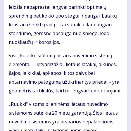
leidžia nepaprastai lengvai parinkti optimalų
sprendimą bet kokio tipo stogui ir dangai. Latakų
kraštai užlenkti į vidų – tai suteikia dar daugiau
standumo, geresnė apsauga nuo sniego, ledo
nuošliaužų ir korozijos.
Visi „Ruukki“ siūlomų lietaus nuvedimo sistemų
elementai – lietvamzdžiai, lietaus latakai, alkūnės,
įlajos, laikikliai, apkabos, kitos dalys bei
aptarnavimo patogumą užtikrinantys priedai – yra
geometriškai tikslūs, tvirti ir lengvai sumontuojami.
„Ruukki“ visoms plieninėms lietaus nuvedimo
sistemoms suteikia 20 metų garantiją. Šios lietaus
nuvedimo sistemos yra atsparios nepalankioms
įvairių metų laikų sąlygoms, joms beveik