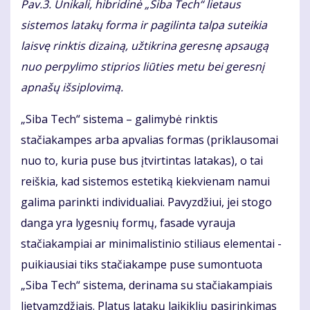
Pav.3. Unikali, hibridinė „Siba Tech“ lietaus
sistemos latakų forma ir pagilinta talpa suteikia
laisvę rinktis dizainą, užtikrina geresnę apsaugą
nuo perpylimo stiprios liūties metu bei geresnį
apnašų išsiplovimą.
„Siba Tech“ sistema – galimybė rinktis
stačiakampes arba apvalias formas (priklausomai
nuo to, kuria puse bus įtvirtintas latakas), o tai
reiškia, kad sistemos estetiką kiekvienam namui
galima parinkti individualiai. Pavyzdžiui, jei stogo
danga yra lygesnių formų, fasade vyrauja
stačiakampiai ar minimalistinio stiliaus elementai -
puikiausiai tiks stačiakampe puse sumontuota
„Siba Tech“ sistema, derinama su stačiakampiais
lietvamzdžiais. Platus latakų laikiklių pasirinkimas