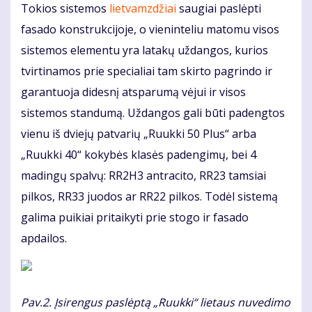
Tokios sistemos
lietvamzdžiai
saugiai paslėpti
fasado konstrukcijoje, o vieninteliu matomu visos
sistemos elementu yra latakų uždangos, kurios
tvirtinamos prie specialiai tam skirto pagrindo ir
garantuoja didesnį atsparumą vėjui ir visos
sistemos standumą. Uždangos gali būti padengtos
vienu iš dviejų patvarių „Ruukki 50 Plus“ arba
„Ruukki 40“ kokybės klasės padengimų, bei 4
madingų spalvų: RR2H3 antracito, RR23 tamsiai
pilkos, RR33 juodos ar RR22 pilkos. Todėl sistemą
galima puikiai pritaikyti prie stogo ir fasado
apdailos.
Pav.2. Įsirengus paslėptą „Ruukki“ lietaus nuvedimo