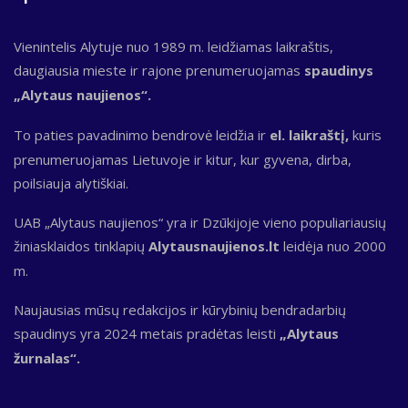
Vienintelis Alytuje nuo 1989 m. leidžiamas laikraštis,
daugiausia mieste ir rajone prenumeruojamas
spaudinys
„Alytaus naujienos“.
To paties pavadinimo bendrovė leidžia ir
el. laikraštį,
kuris
prenumeruojamas Lietuvoje ir kitur, kur gyvena, dirba,
poilsiauja alytiškiai.
UAB „Alytaus naujienos“ yra ir Dzūkijoje vieno populiariausių
žiniasklaidos tinklapių
Alytausnaujienos.lt
leidėja nuo 2000
m.
Naujausias mūsų redakcijos ir kūrybinių bendradarbių
spaudinys yra 2024 metais pradėtas leisti
„Alytaus
žurnalas“.