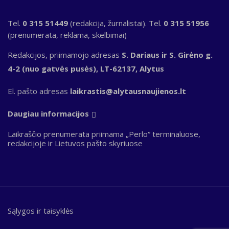
Tel.
0 315 51449
(redakcija, žurnalistai). Tel.
0 315 51956
(prenumerata, reklama, skelbimai)
Redakcijos, priimamojo adresas
S. Dariaus ir S. Girėno g.
4-2 (nuo gatvės pusės), LT-62137, Alytus
El. pašto adresas
laikrastis@alytausnaujienos.lt
Daugiau informacijos
Laikraščio prenumerata priimama „Perlo“ terminaluose,
redakcijoje ir Lietuvos pašto skyriuose
Sąlygos ir taisyklės
Bottom