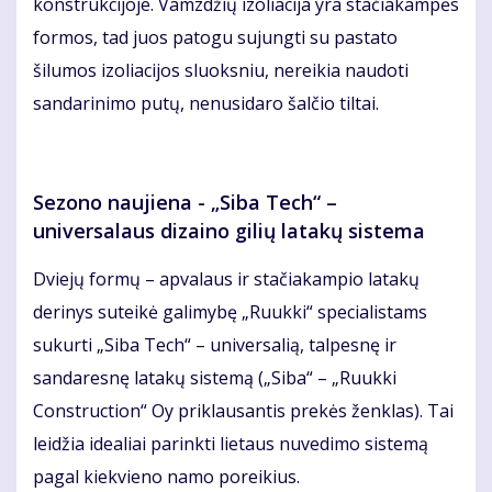
konstrukcijoje. Vamzdžių izoliacija yra stačiakampės
formos, tad juos patogu sujungti su pastato
šilumos izoliacijos sluoksniu, nereikia naudoti
sandarinimo putų, nenusidaro šalčio tiltai.
Sezono naujiena - „Siba Tech“ –
universalaus dizaino gilių latakų sistema
Dviejų formų – apvalaus ir stačiakampio latakų
derinys suteikė galimybę „Ruukki“ specialistams
sukurti „Siba Tech“ – universalią, talpesnę ir
sandaresnę latakų sistemą („Siba“ – „Ruukki
Construction“ Oy priklausantis prekės ženklas). Tai
leidžia idealiai parinkti lietaus nuvedimo sistemą
pagal kiekvieno namo poreikius.