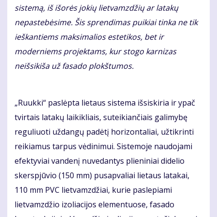
sistemą, iš išorės jokių lietvamzdžių ar latakų
nepastebėsime. Šis sprendimas puikiai tinka ne tik
ieškantiems maksimalios estetikos, bet ir
moderniems projektams, kur stogo karnizas
neišsikiša už fasado plokštumos.
„Ruukki“ paslėpta lietaus sistema išsiskiria ir ypač
tvirtais latakų laikikliais, suteikiančiais galimybę
reguliuoti uždangų padėtį horizontaliai, užtikrinti
reikiamus tarpus vėdinimui. Sistemoje naudojami
efektyviai vandenį nuvedantys plieniniai didelio
skerspjūvio (150 mm) pusapvaliai lietaus latakai,
110 mm PVC lietvamzdžiai, kurie paslepiami
lietvamzdžio izoliacijos elementuose, fasado