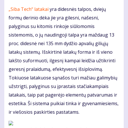
„Siba Tech“ latakai
yra didesnės talpos, dviejų
formų derinio dėka jie yra gilesni, našesni,
palyginus su kitomis rinkoje siūlomomis
sistemomis, o jų naudingoji talpa yra maždaug 13
proc. didesnė nei 135 mm dydžio apvalių giliųjų
latakų sistemų. Išskirtinė latakų forma ir iš vieno
lakšto suformuoti, ilgesnį kampai leidžia užtikrinti
geresnį pralaidumą, efektyvesnį išsiplovimą.
Tokiuose latakuose sąnašos turi mažiau galimybių
užstrigti, palyginus su įprastais stačiakampiais
latakais, taip pat pagerėjo elementų patvarumas ir
estetika. Ši sistema puikiai tinka ir gyvenamiesiems,
ir viešosios paskirties pastatams.