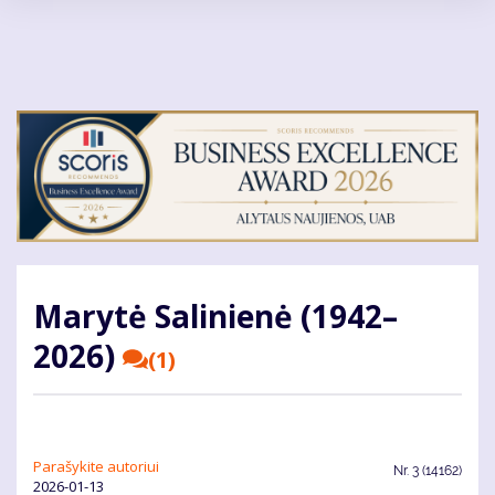
Pereiti
į
pagrindinį
turinį
Marytė Salinienė (1942–
2026)
(1)
Parašykite autoriui
Nr.
3 (14162)
2026-01-13