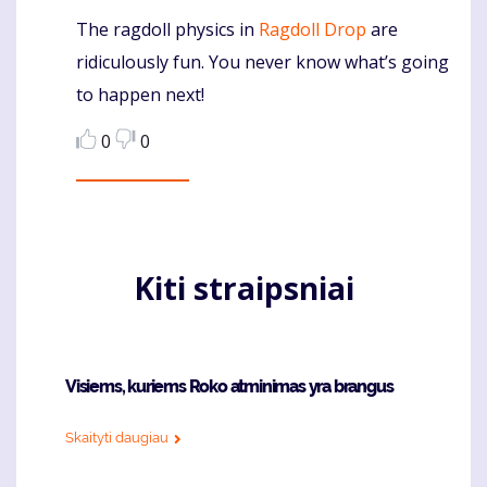
The ragdoll physics in
Ragdoll Drop
are
Komentaras
ridiculously fun. You never know what’s going
to happen next!
0
0
Kiti straipsniai
Visiems, kuriems Roko atminimas yra brangus
Skaityti daugiau