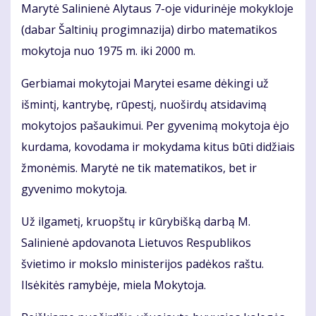
Marytė Salinienė Alytaus 7-oje vidurinėje mokykloje
(dabar Šaltinių progimnazija) dirbo matematikos
mokytoja nuo 1975 m. iki 2000 m.
Gerbiamai mokytojai Marytei esame dėkingi už
išmintį, kantrybę, rūpestį, nuoširdų atsidavimą
mokytojos pašaukimui. Per gyvenimą mokytoja ėjo
kurdama, kovodama ir mokydama kitus būti didžiais
žmonėmis. Marytė ne tik matematikos, bet ir
gyvenimo mokytoja.
Už ilgametį, kruopštų ir kūrybišką darbą M.
Salinienė apdovanota Lietuvos Respublikos
švietimo ir mokslo ministerijos padėkos raštu.
Ilsėkitės ramybėje, miela Mokytoja.