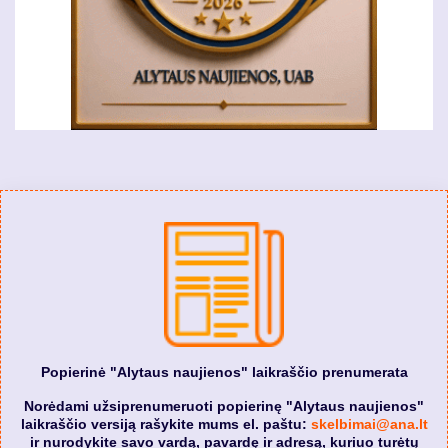
Popierinė "Alytaus naujienos" laikraščio prenumerata
Norėdami užsiprenumeruoti popierinę "Alytaus naujienos"
laikraščio versiją rašykite mums el. paštu:
skelbimai@ana.lt
ir nurodykite savo vardą, pavardę ir adresą, kuriuo turėtų