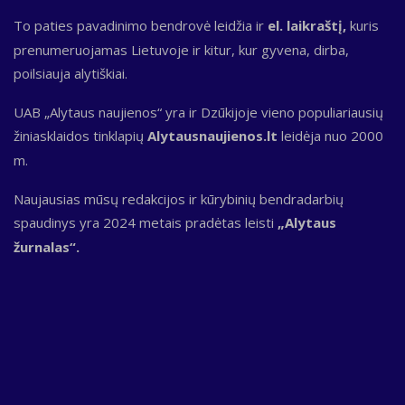
To paties pavadinimo bendrovė leidžia ir
el. laikraštį,
kuris
prenumeruojamas Lietuvoje ir kitur, kur gyvena, dirba,
poilsiauja alytiškiai.
UAB „Alytaus naujienos“ yra ir Dzūkijoje vieno populiariausių
žiniasklaidos tinklapių
Alytausnaujienos.lt
leidėja nuo 2000
m.
Naujausias mūsų redakcijos ir kūrybinių bendradarbių
spaudinys yra 2024 metais pradėtas leisti
„Alytaus
žurnalas“.