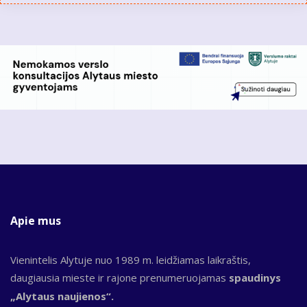
Apie mus
Vienintelis Alytuje nuo 1989 m. leidžiamas laikraštis,
daugiausia mieste ir rajone prenumeruojamas
spaudinys
„Alytaus naujienos“.