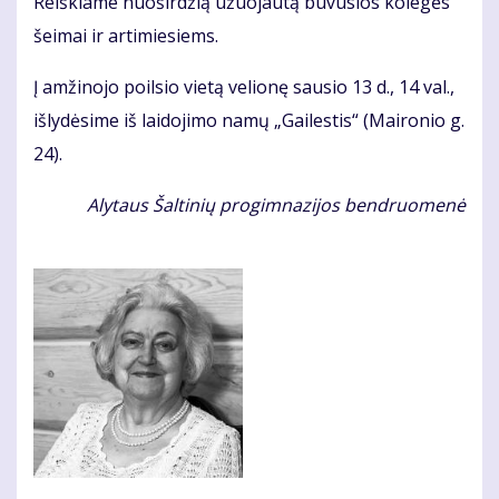
Reiškiame nuoširdžią užuojautą buvusios kolegės
šeimai ir artimiesiems.
Į amžinojo poilsio vietą velionę sausio 13 d., 14 val.,
išlydėsime iš laidojimo namų „Gailestis“ (Maironio g.
24).
Alytaus Šaltinių progimnazijos bendruomenė