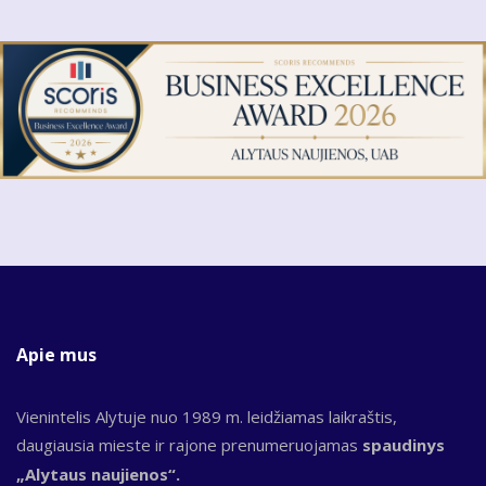
Apie mus
Vienintelis Alytuje nuo 1989 m. leidžiamas laikraštis,
daugiausia mieste ir rajone prenumeruojamas
spaudinys
„Alytaus naujienos“.