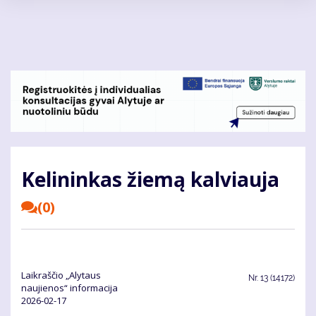
Pereiti
į
pagrindinį
turinį
Kelininkas žiemą kalviauja
(0)
Laikraščio „Alytaus
Nr.
13 (14172)
naujienos“ informacija
2026-02-17