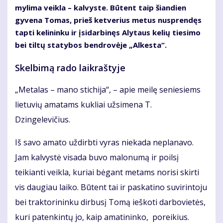
mylima veikla – kalvyste. Būtent taip šiandien
gyvena Tomas, prieš ketverius metus nusprendęs
tapti kelininku ir įsidarbinęs Alytaus kelių tiesimo
bei tiltų statybos bendrovėje „Alkesta“.
Skelbimą rado laikraštyje
„Metalas – mano stichija“, – apie meilę seniesiems
lietuvių amatams kukliai užsimena T.
Dzingelevičius.
Iš savo amato uždirbti vyras niekada neplanavo.
Jam kalvystė visada buvo malonumą ir poilsį
teikianti veikla, kuriai bėgant metams norisi skirti
vis daugiau laiko. Būtent tai ir paskatino suvirintoju
bei traktorininku dirbusį Tomą ieškoti darbovietės,
kuri patenkintų jo, kaip amatininko, poreikius.