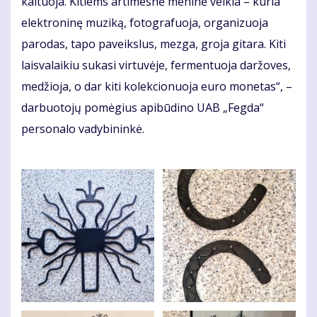
kaituoja. Kitiems artimesnė meninė veikla – kuria
elektroninę muziką, fotografuoja, organizuoja
parodas, tapo paveikslus, mezga, groja gitara. Kiti
laisvalaikiu sukasi virtuvėje, fermentuoja daržoves,
medžioja, o dar kiti kolekcionuoja euro monetas“, –
darbuotojų pomėgius apibūdino UAB „Fegda“
personalo vadybininkė.