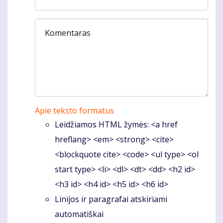
Komentaras
Apie teksto formatus
Leidžiamos HTML žymės: <a href
hreflang> <em> <strong> <cite>
<blockquote cite> <code> <ul type> <ol
start type> <li> <dl> <dt> <dd> <h2 id>
<h3 id> <h4 id> <h5 id> <h6 id>
Linijos ir paragrafai atskiriami
automatiškai