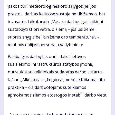
įtakos turi meteorologinės oro sąlygos. Jei jos
prastos, darbas keliuose sustoja ne tik žiemos, bet
ir vasaros laikotarpiu. „Vasarą darbus gali laikinai
sustabdyti stipri vėtra, o žiemą – įšalusi žemė,
stiprus snygis bei itin žema oro temperatūra“, –
mintimis dalijasi personalo vadybininkė.
Pasibaigus darbų sezonui, dalis Lietuvos
susisiekimo infrastruktūros statybos įmonių
nutraukia su kelininkais sudarytas darbo sutartis,
tačiau „Alkestos“ ir „Fegdos“ įmonėse taikoma kita
praktika – čia darbuotojams suteikiamos
apmokamos žiemos atostogos ir stabili darbo vieta.
„Nors tai sezoninis darbas ir dažniausiai jam