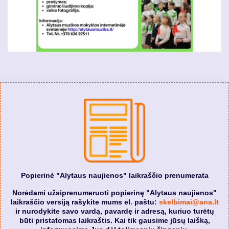
Popierinė "Alytaus naujienos" laikraščio prenumerata
Norėdami užsiprenumeruoti popierinę "Alytaus naujienos"
laikraščio versiją rašykite mums el. paštu:
skelbimai@ana.lt
ir nurodykite savo vardą, pavardę ir adresą, kuriuo turėtų
būti pristatomas laikraštis. Kai tik gausime jūsų laišką,