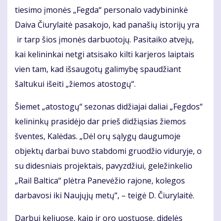
tiesimo įmonės „Fegda“ personalo vadybininkė
Daiva Čiurylaitė pasakojo, kad panašių istorijų yra
ir tarp šios įmonės darbuotojų. Pasitaiko atvejų,
kai kelininkai netgi atsisako kilti karjeros laiptais
vien tam, kad išsaugotų galimybę spaudžiant
šaltukui išeiti „žiemos atostogų“.
Šiemet „atostogų“ sezonas didžiajai daliai „Fegdos“
kelininkų prasidėjo dar prieš didžiąsias žiemos
šventes, Kalėdas. „Dėl orų sąlygų daugumoje
objektų darbai buvo stabdomi gruodžio viduryje, o
su didesniais projektais, pavyzdžiui, geležinkelio
„Rail Baltica“ plėtra Panevėžio rajone, kolegos
darbavosi iki Naujųjų metų“, – teigė D. Čiurylaitė.
Darbui keliuose, kaip ir oro uostuose, didelės