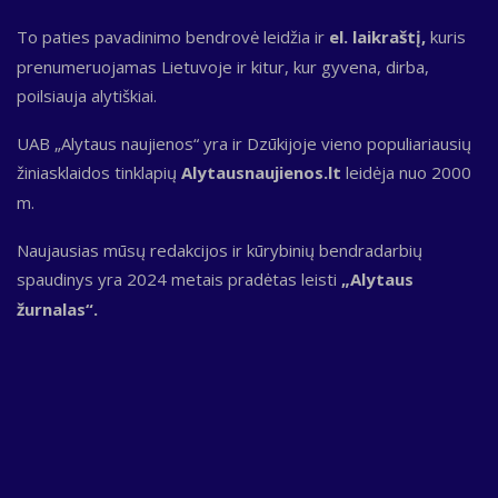
To paties pavadinimo bendrovė leidžia ir
el. laikraštį,
kuris
prenumeruojamas Lietuvoje ir kitur, kur gyvena, dirba,
poilsiauja alytiškiai.
UAB „Alytaus naujienos“ yra ir Dzūkijoje vieno populiariausių
žiniasklaidos tinklapių
Alytausnaujienos.lt
leidėja nuo 2000
m.
Naujausias mūsų redakcijos ir kūrybinių bendradarbių
spaudinys yra 2024 metais pradėtas leisti
„Alytaus
žurnalas“.