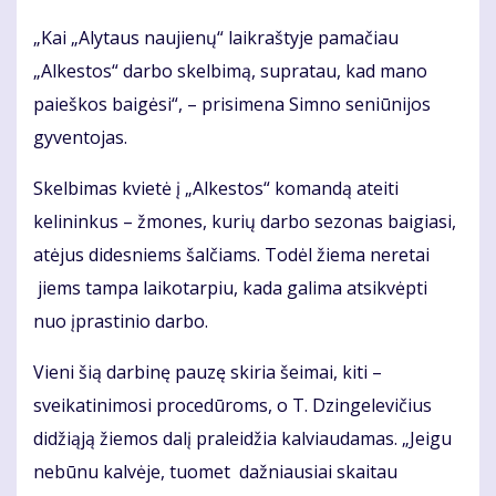
„Kai „Alytaus naujienų“ laikraštyje pamačiau
„Alkestos“ darbo skelbimą, supratau, kad mano
paieškos baigėsi“, – prisimena Simno seniūnijos
gyventojas.
Skelbimas kvietė į „Alkestos“ komandą ateiti
kelininkus – žmones, kurių darbo sezonas baigiasi,
atėjus didesniems šalčiams. Todėl žiema neretai
jiems tampa laikotarpiu, kada galima atsikvėpti
nuo įprastinio darbo.
Vieni šią darbinę pauzę skiria šeimai, kiti –
sveikatinimosi procedūroms, o T. Dzingelevičius
didžiąją žiemos dalį praleidžia kalviaudamas. „Jeigu
nebūnu kalvėje, tuomet dažniausiai skaitau