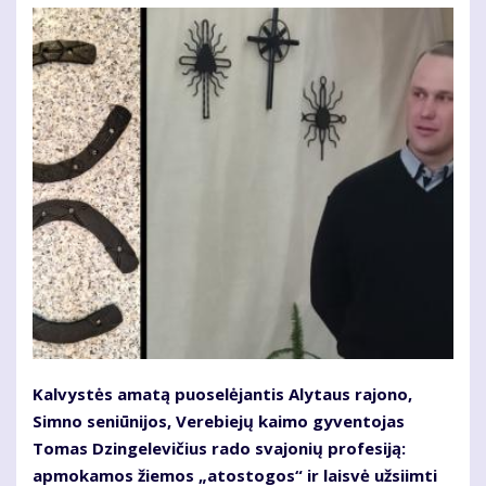
Kalvystės amatą puoselėjantis Alytaus rajono,
Simno seniūnijos, Verebiejų kaimo gyventojas
Tomas Dzingelevičius rado svajonių profesiją:
apmokamos žiemos „atostogos“ ir laisvė užsiimti