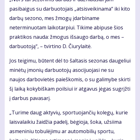
pasibaigus su darbuotojais „atsisveikinama“ iki kito
darbų sezono, mes žmogų įdarbiname
neterminuotam laikotarpiui. Tikime abipuse šios
praktikos nauda: žmogus išsaugo darbą, o mes –
darbuotoją“, – tvirtino D. Čiurylaitė.
Jos teigimu, būtent dėl to šaltasis sezonas daugeliui
minėtų įmonių darbuotojų asocijuojasi ne su
naujos darbovietės paieškomis, o su galimybe skirti
šį laiką kokybiškam poilsiui ir atgavus jėgas sugrįžti
į darbus pavasarį.
„Turime daug aktyvių, sportuojančių kolegų, kurie
laisvalaikiu žaidžia padelį, bėgioja, šoka, užsiima
asmeniniu tobulėjimu ar automobilių sportu,