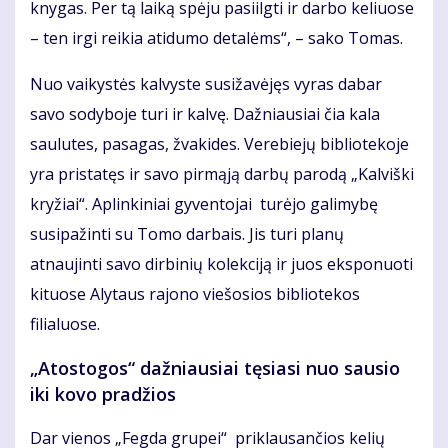
knygas. Per tą laiką spėju pasiilgti ir darbo keliuose
– ten irgi reikia atidumo detalėms“, – sako Tomas.
Nuo vaikystės kalvyste susižavėjęs vyras dabar
savo sodyboje turi ir kalvę. Dažniausiai čia kala
saulutes, pasagas, žvakides. Verebiejų bibliotekoje
yra pristatęs ir savo pirmąją darbų parodą „Kalviški
kryžiai“. Aplinkiniai gyventojai turėjo galimybę
susipažinti su Tomo darbais. Jis turi planų
atnaujinti savo dirbinių kolekciją ir juos eksponuoti
kituose Alytaus rajono viešosios bibliotekos
filialuose.
„Atostogos“ dažniausiai tęsiasi nuo sausio
iki kovo pradžios
Dar vienos „Fegda grupei“ priklausančios kelių