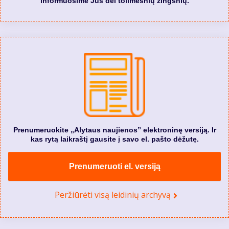
informuosime Jus dėl tolimesnių žingsnių.
Prenumeruokite „Alytaus naujienos” elektroninę versiją. Ir
kas rytą laikraštį gausite į savo el. pašto dėžutę.
Prenumeruoti el. versiją
Peržiūrėti visą leidinių archyvą