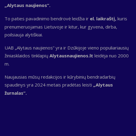
„Alytaus naujienos“.
To paties pavadinimo bendrovė leidžia ir
el. laikraštį,
kuris
prenumeruojamas Lietuvoje ir kitur, kur gyvena, dirba,
poilsiauja alytiškiai.
UAB „Alytaus naujienos“ yra ir Dzūkijoje vieno populiariausių
žiniasklaidos tinklapių
Alytausnaujienos.lt
leidėja nuo 2000
m.
Naujausias mūsų redakcijos ir kūrybinių bendradarbių
spaudinys yra 2024 metais pradėtas leisti
„Alytaus
žurnalas“.