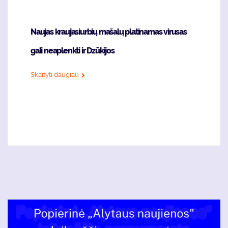
Naujas kraujasiurbių mašalų platinamas virusas
gali neaplenkti ir Dzūkijos
Skaityti daugiau