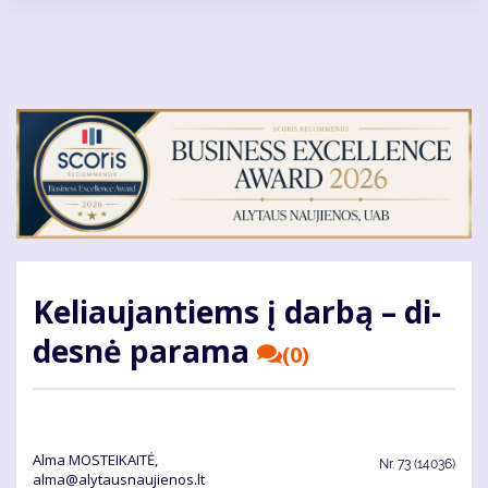
Pereiti
į
pagrindinį
turinį
Ke­liau­jan­tiems į dar­bą – di­
des­nė pa­ra­ma
(0)
Alma MOSTEIKAITĖ,
Nr.
73 (14036)
alma@alytausnaujienos.lt