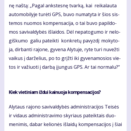
nę naš­tą: „Pa­gal anks­tes­nę tvar­ką, kai rei­ka­lau­ta
au­to­mo­bi­ly­je tu­rė­ti GPS, bu­vo nu­ma­ty­ta ir šios sis­
te­mos nuo­mos kom­pen­sa­ci­ja, o tai bu­vo pa­pil­do­
mos sa­vi­val­dy­bės iš­lai­dos. Dėl ne­pa­to­gu­mo ir ne­lo­
giš­ku­mo ga­liu pa­teik­ti kon­kre­tų pa­vyz­dį: mo­ky­to­
ja, dir­ban­ti ra­jo­ne, gy­ve­na Aly­tu­je, ry­te tu­ri nu­vež­ti
vai­kus į dar­že­lius, po to grįž­ti iki gy­ve­na­mo­sios vie­
tos ir va­žiuo­ti į dar­bą įjun­gus GPS. Ar tai nor­ma­lu?“
Kiek vie­ti­niam iž­dui kai­nuo­ja kom­pen­sa­ci­jos?
Aly­taus ra­jo­no sa­vi­val­dy­bės ad­mi­nist­ra­ci­jos Tei­sės
ir vi­daus ad­mi­nist­ra­vi­mo sky­riaus pa­teik­tais duo­
me­ni­mis, dabar ke­lio­nės iš­lai­dų kom­pen­sa­ci­jos į šiai