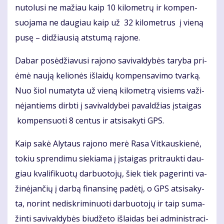
nu­to­lu­si ne ma­žiau kaip 10 ki­lo­met­rų ir kom­pen­
suo­ja­ma ne dau­giau kaip už 32 ki­lo­met­rus į vie­ną
pu­sę – di­džiau­sią at­stu­mą ra­jo­ne.
Da­bar po­sė­džia­vu­si ra­jo­no sa­vi­val­dy­bės ta­ry­ba pri­
ėmė nau­ją ke­lio­nės iš­lai­dų kom­pen­sa­vi­mo tvar­ką.
Nuo šiol nu­ma­ty­ta už vie­ną ki­lo­met­rą vi­siems va­ži­
nė­jan­tiems dirb­ti į sa­vi­val­dy­bei pa­val­džias įstai­gas
kom­pen­suo­ti 8 cen­tus ir at­si­sa­ky­ti GPS.
Kaip sa­kė Aly­taus ra­jo­no me­rė Ra­sa Vit­kaus­kie­nė,
to­kiu spren­di­mu sie­kia­ma į įstai­gas pri­trauk­ti dau­
giau kva­li­fi­kuo­tų dar­buo­to­jų, šiek tiek pa­ge­rin­ti va­
ži­nė­jan­čių į dar­bą fi­nan­si­nę pa­dė­tį, o GPS at­si­sa­ky­
ta, no­rint ne­disk­ri­mi­nuo­ti dar­buo­to­jų ir taip su­ma­
žin­ti sa­vi­val­dy­bės biu­dže­to iš­lai­das bei ad­mi­nist­ra­ci­