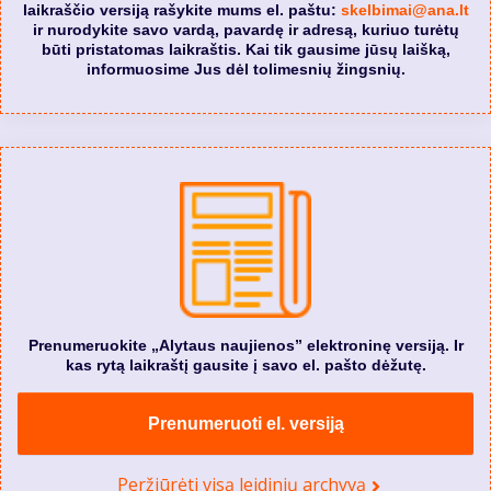
laikraščio versiją rašykite mums el. paštu:
skelbimai@ana.lt
ir nurodykite savo vardą, pavardę ir adresą, kuriuo turėtų
būti pristatomas laikraštis. Kai tik gausime jūsų laišką,
informuosime Jus dėl tolimesnių žingsnių.
Prenumeruokite „Alytaus naujienos” elektroninę versiją. Ir
kas rytą laikraštį gausite į savo el. pašto dėžutę.
Prenumeruoti el. versiją
Peržiūrėti visą leidinių archyvą