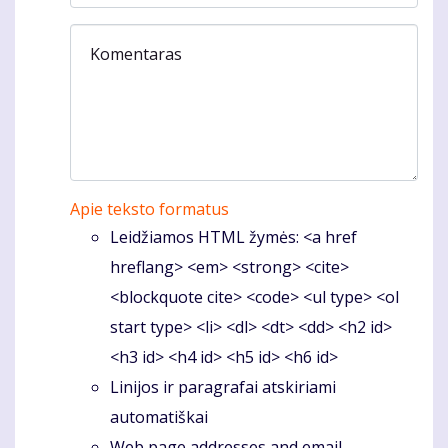
Komentaras
Apie teksto formatus
Leidžiamos HTML žymės: <a href
hreflang> <em> <strong> <cite>
<blockquote cite> <code> <ul type> <ol
start type> <li> <dl> <dt> <dd> <h2 id>
<h3 id> <h4 id> <h5 id> <h6 id>
Linijos ir paragrafai atskiriami
automatiškai
Web page addresses and email