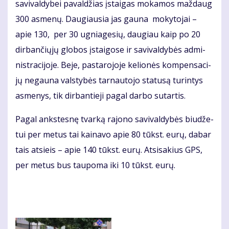
sa­vi­val­dy­bei pa­val­džias įstai­gas mo­ka­mos maž­daug
300 as­me­nų. Dau­giau­sia jas gau­na mo­ky­to­jai –
apie 130, per 30 ug­nia­ge­sių, dau­giau kaip po 20
dir­ban­čių­jų glo­bos įstai­go­se ir sa­vi­val­dy­bės ad­mi­
nist­ra­ci­jo­je. Be­je, pas­ta­ro­jo­je ke­lio­nės kom­pen­sa­ci­
jų ne­gau­na vals­ty­bės tar­nau­to­jo sta­tu­są tu­rin­tys
as­me­nys, tik dir­ban­tie­ji pa­gal dar­bo su­tar­tis.
Pa­gal anks­tes­nę tvar­ką ra­jo­no sa­vi­val­dy­bės biu­dže­
tui per me­tus tai kai­na­vo apie 80 tūkst. eu­rų, da­bar
tais at­si­eis – apie 140 tūkst. eu­rų. At­si­sa­kius GPS,
per me­tus bus tau­po­ma iki 10 tūkst. eu­rų.