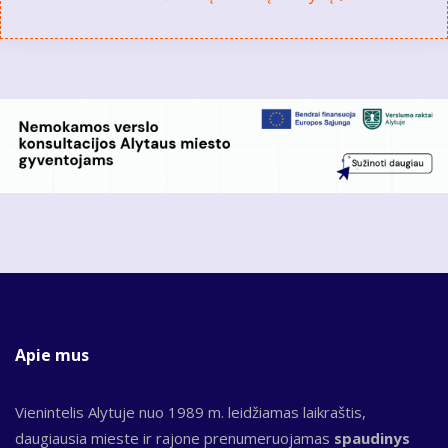
Apie mus
Vienintelis Alytuje nuo 1989 m. leidžiamas laikraštis,
daugiausia mieste ir rajone prenumeruojamas
spaudinys