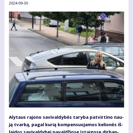
2024-09-30
Aly­taus ra­jo­no sa­vi­val­dy­bės ta­ry­ba pa­tvir­ti­no nau­
ją tvar­ką, pa­gal ku­rią kom­pen­suo­ja­mos ke­lio­nės iš­
lai­dos sa­vi­val­dy­bei pa­val­džio­se įstai­go­se dir­ban­