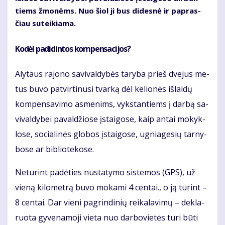
tiems žmo­nėms. Nuo šiol ji bus di­des­nė ir pa­pras­
čiau su­tei­kia­ma.
Ko­dėl pa­di­din­tos kom­pen­sa­ci­jos?
Aly­taus ra­jo­no sa­vi­val­dy­bės ta­ry­ba prieš dve­jus me­
tus bu­vo pa­tvir­ti­nu­si tvar­ką dėl ke­lio­nės iš­lai­dų
kom­pen­sa­vi­mo as­me­nims, vyks­tan­tiems į dar­bą sa­
vi­val­dy­bei pa­val­džio­se įstai­go­se, kaip an­tai mo­kyk­
lo­se, so­cia­li­nės glo­bos įstai­go­se, ug­nia­ge­sių tar­ny­
bo­se ar bib­lio­te­ko­se.
Ne­tu­rint pa­dė­ties nu­sta­ty­mo sis­te­mos (GPS), už
vie­ną ki­lo­met­rą bu­vo mo­ka­mi 4 cen­tai., o ją tu­rint –
8 cen­tai. Dar vie­ni pa­grin­di­nių rei­ka­la­vi­mų – de­kla­
ruo­ta gy­ve­na­mo­ji vie­ta nuo dar­bo­vie­tės tu­ri bū­ti