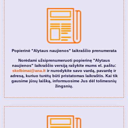
Popierinė "Alytaus naujienos" laikraščio prenumerata
Norėdami užsiprenumeruoti popierinę "Alytaus
naujienos" laikraščio versiją rašykite mums el. paštu:
skelbimai@ana.lt
ir nurodykite savo vardą, pavardę ir
adresą, kuriuo turėtų būti pristatomas laikraštis. Kai tik
gausime jūsų laišką, informuosime Jus dėl tolimesnių
žingsnių.