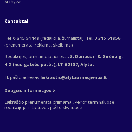
Archyvas
Kontaktai
Tel.
0 315 51449
(redakcija, žurnalistai). Tel.
0 315 51956
(prenumerata, reklama, skelbimai)
Redakcijos, priimamojo adresas
S. Dariaus ir S. Girėno g.
4-2 (nuo gatvės pusės), LT-62137, Alytus
El. pašto adresas
laikrastis@alytausnaujienos.lt
Daugiau informacijos
Laikraščio prenumerata priimama „Perlo“ terminaluose,
redakcijoje ir Lietuvos pašto skyriuose