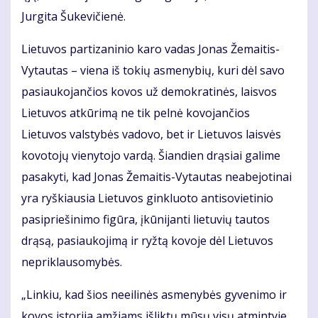
Jurgita Šukevičienė.
Lietuvos partizaninio karo vadas Jonas Žemaitis-
Vytautas – viena iš tokių asmenybių, kuri dėl savo
pasiaukojančios kovos už demokratinės, laisvos
Lietuvos atkūrimą ne tik pelnė kovojančios
Lietuvos valstybės vadovo, bet ir Lietuvos laisvės
kovotojų vienytojo vardą. Šiandien drąsiai galime
pasakyti, kad Jonas Žemaitis-Vytautas neabejotinai
yra ryškiausia Lietuvos ginkluoto antisovietinio
pasipriešinimo figūra, įkūnijanti lietuvių tautos
drąsą, pasiaukojimą ir ryžtą kovoje dėl Lietuvos
nepriklausomybės.
„Linkiu, kad šios neeilinės asmenybės gyvenimo ir
kovos istorija amžiams išliktų mūsų visų atmintyje.