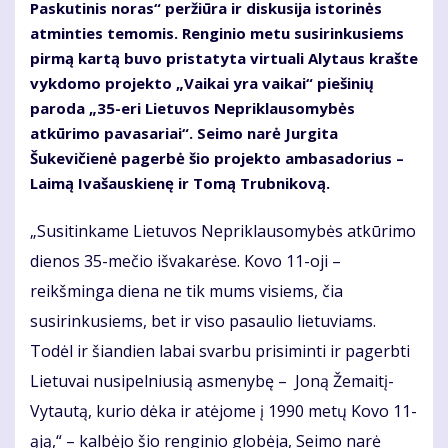
Paskutinis noras“ peržiūra ir diskusija istorinės
atminties temomis. Renginio metu susirinkusiems
pirmą kartą buvo pristatyta virtuali Alytaus krašte
vykdomo projekto „Vaikai yra vaikai“ piešinių
paroda „35-eri Lietuvos Nepriklausomybės
atkūrimo pavasariai“. Seimo narė Jurgita
Šukevičienė pagerbė šio projekto ambasadorius –
Laimą Ivašauskienę ir Tomą Trubnikovą.
„Susitinkame Lietuvos Nepriklausomybės atkūrimo
dienos 35-mečio išvakarėse. Kovo 11-oji –
reikšminga diena ne tik mums visiems, čia
susirinkusiems, bet ir viso pasaulio lietuviams.
Todėl ir šiandien labai svarbu prisiminti ir pagerbti
Lietuvai nusipelniusią asmenybę – Joną Žemaitį-
Vytautą, kurio dėka ir atėjome į 1990 metų Kovo 11-
ąją,“ – kalbėjo šio renginio globėja, Seimo narė