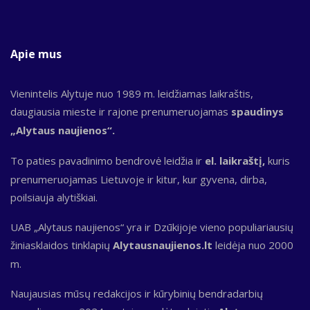
Apie mus
Vienintelis Alytuje nuo 1989 m. leidžiamas laikraštis,
daugiausia mieste ir rajone prenumeruojamas
spaudinys
„Alytaus naujienos“.
To paties pavadinimo bendrovė leidžia ir
el. laikraštį,
kuris
prenumeruojamas Lietuvoje ir kitur, kur gyvena, dirba,
poilsiauja alytiškiai.
UAB „Alytaus naujienos“ yra ir Dzūkijoje vieno populiariausių
žiniasklaidos tinklapių
Alytausnaujienos.lt
leidėja nuo 2000
m.
Naujausias mūsų redakcijos ir kūrybinių bendradarbių