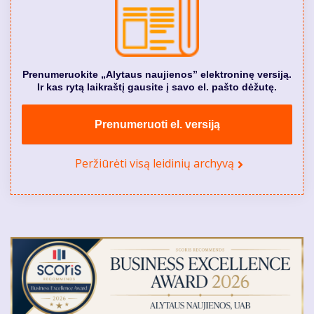
Prenumeruokite „Alytaus naujienos” elektroninę versiją.
Ir kas rytą laikraštį gausite į savo el. pašto dėžutę.
Prenumeruoti el. versiją
Peržiūrėti visą leidinių archyvą