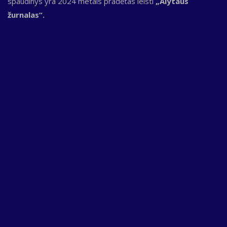
spaudinys yra 2024 metais pradėtas leisti
„Alytaus
žurnalas“.