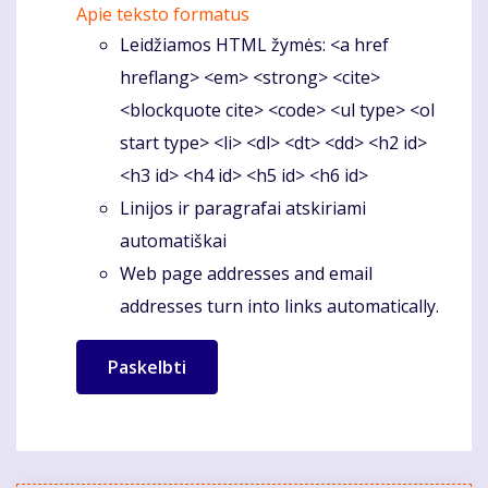
Apie teksto formatus
Leidžiamos HTML žymės: <a href
hreflang> <em> <strong> <cite>
<blockquote cite> <code> <ul type> <ol
start type> <li> <dl> <dt> <dd> <h2 id>
<h3 id> <h4 id> <h5 id> <h6 id>
Linijos ir paragrafai atskiriami
automatiškai
Web page addresses and email
addresses turn into links automatically.