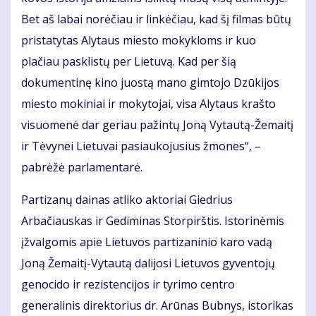
Bet aš labai norėčiau ir linkėčiau, kad šį filmas būtų
pristatytas Alytaus miesto mokykloms ir kuo
plačiau pasklistų per Lietuvą. Kad per šią
dokumentinę kino juostą mano gimtojo Dzūkijos
miesto mokiniai ir mokytojai, visa Alytaus krašto
visuomenė dar geriau pažintų Joną Vytautą-Žemaitį
ir Tėvynei Lietuvai pasiaukojusius žmones“, –
pabrėžė parlamentarė.
Partizanų dainas atliko aktoriai Giedrius
Arbačiauskas ir Gediminas Storpirštis. Istorinėmis
įžvalgomis apie Lietuvos partizaninio karo vadą
Joną Žemaitį-Vytautą dalijosi Lietuvos gyventojų
genocido ir rezistencijos ir tyrimo centro
generalinis direktorius dr. Arūnas Bubnys, istorikas