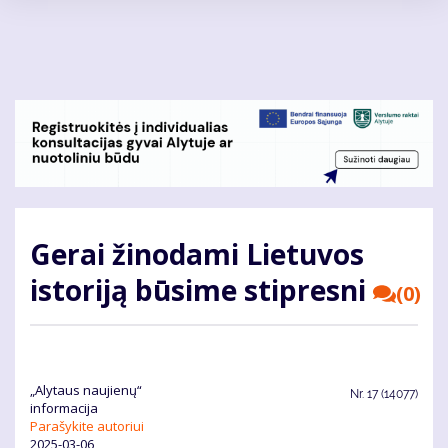
Pereiti
į
pagrindinį
turinį
Gerai žinodami Lietuvos
istoriją būsime stipresni
(0)
„Alytaus naujienų“
Nr.
17 (14077)
informacija
Parašykite autoriui
2025-03-06