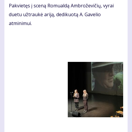
Pakvietęs į sceną Romualdą Ambroževičių, vyrai
duetu užtraukė ariją, dedikuotą A. Gavelio
atminimui.