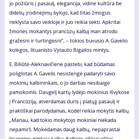
jo požiūris į pasaulį, elegancija, vidinė kultūra be
didelių įrodinėjimų bylojo, kad šitas žmogus
neklysta savo veikloje ir juo reikia sekti. Apkritai
žmonės mokantys prancūzų kalbą man atrodo
gražesni ir turtingesni“, – tokios buvusio A. Gavelio
kolegos, lituanisto Vytauto Bigailos mintys.
E. Biliūtė-Aleknavičienė pastebi, kad būdamas
poliglotas A. Gavelis nesistengė padaryti savo
mokinių kalbininkais, o jo darbas nesibaigė
pamokomis. Daugelį kartų lydėjo mokinius išvykose
į Prancūziją, atverdamas duris į platųjį pasaulį ir
praktiškai parodydamas, kodėl reikia mokytis kalbų.
„Manau, kad tokio mokytojo mokiniai niekada
nepamirš. Mokėdamas daug kalbų, nepaprastai
brangino gimtąją kalbą. Kalbėjo aiškiai rišliai