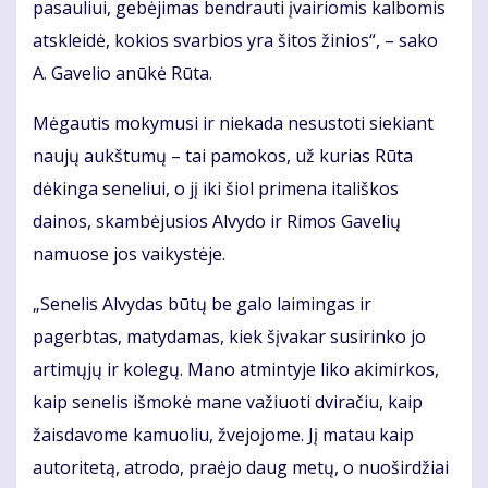
pasauliui, gebėjimas bendrauti įvairiomis kalbomis
atskleidė, kokios svarbios yra šitos žinios“, – sako
A. Gavelio anūkė Rūta.
Mėgautis mokymusi ir niekada nesustoti siekiant
naujų aukštumų – tai pamokos, už kurias Rūta
dėkinga seneliui, o jį iki šiol primena itališkos
dainos, skambėjusios Alvydo ir Rimos Gavelių
namuose jos vaikystėje.
„Senelis Alvydas būtų be galo laimingas ir
pagerbtas, matydamas, kiek šįvakar susirinko jo
artimųjų ir kolegų. Mano atmintyje liko akimirkos,
kaip senelis išmokė mane važiuoti dviračiu, kaip
žaisdavome kamuoliu, žvejojome. Jį matau kaip
autoritetą, atrodo, praėjo daug metų, o nuoširdžiai