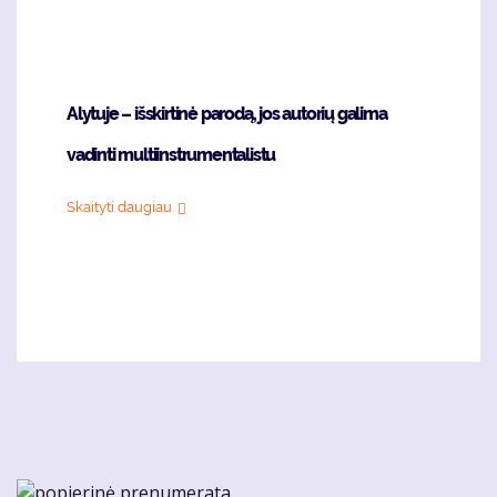
Alytuje – išskirtinė parodą, jos autorių galima
vadinti multiinstrumentalistu
Skaityti daugiau