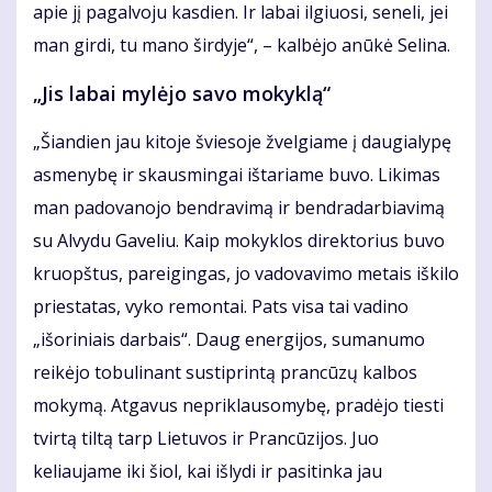
apie jį pagalvoju kasdien. Ir labai ilgiuosi, seneli, jei
man girdi, tu mano širdyje“, – kalbėjo anūkė Selina.
„Jis labai mylėjo savo mokyklą“
„Šiandien jau kitoje šviesoje žvelgiame į daugialypę
asmenybę ir skausmingai ištariame buvo. Likimas
man padovanojo bendravimą ir bendradarbiavimą
su Alvydu Gaveliu. Kaip mokyklos direktorius buvo
kruopštus, pareigingas, jo vadovavimo metais iškilo
priestatas, vyko remontai. Pats visa tai vadino
„išoriniais darbais“. Daug energijos, sumanumo
reikėjo tobulinant sustiprintą prancūzų kalbos
mokymą. Atgavus nepriklausomybę, pradėjo tiesti
tvirtą tiltą tarp Lietuvos ir Prancūzijos. Juo
keliaujame iki šiol, kai išlydi ir pasitinka jau