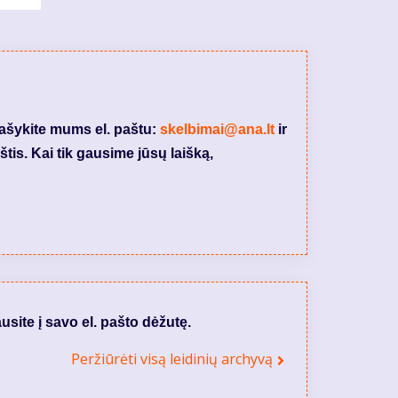
rašykite mums el. paštu:
skelbimai@ana.lt
ir
tis. Kai tik gausime jūsų laišką,
usite į savo el. pašto dėžutę.
Peržiūrėti visą leidinių archyvą