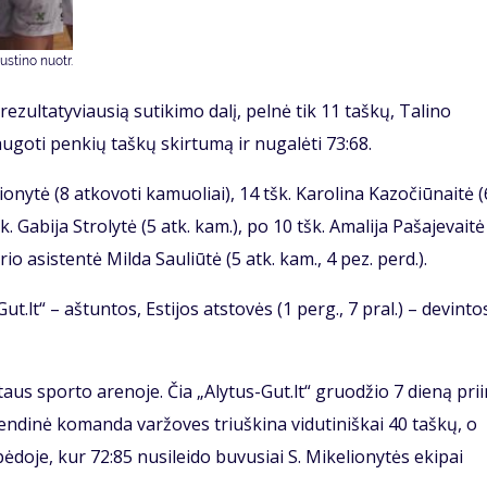
stino nuotr.
zultatyviausią sutikimo dalį, pelnė tik 11 taškų, Talino
ugoti penkių taškų skirtumą ir nugalėti 73:68.
onytė (8 atkovoti kamuoliai), 14 tšk. Karolina Kazočiūnaitė (
k. Gabija Strolytė (5 atk. kam.), po 10 tšk. Amalija Pašajevaitė
erio asistentė Milda Sauliūtė (5 atk. kam., 4 pez. perd.).
t.lt“ – aštuntos, Estijos atstovės (1 perg., 7 pral.) – devinto
us sporto arenoje. Čia „Alytus-Gut.lt“ gruodžio 7 dieną pri
legendinė komanda varžoves triuškina vidutiniškai 40 taškų, o
pėdoje, kur 72:85 nusileido buvusiai S. Mikelionytės ekipai