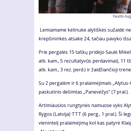
Fausto Augu
Lemiamame kėlinuke alytiškės sužaidė nere
krepšininkės atsakė 24, tačiau pavyko išsa
Prie pergalės 15 taškų pridėjo Saulė Mikeli
atk. kam., 5 rezultatyvūs perdavimai), 11 tš
atk. kam., 3 rez. perd.) ir žaidžiančioji tren
Su 2 pergalėm ir 6 pralaimėjimais „Alytus-Gu
paskutinis dešimtas „Panevėžys“ (7 pral.).
Artimiausios rungtynės namuose vyks Alyta
Rygos (Latvija) TTT (6 perg., 1 pral.). Ši 
vienintelį pralaimėjimą kol kas patyrė Klai