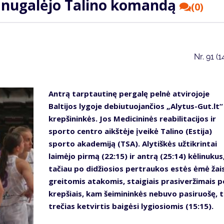
s nugalėjo Talino komandą
(0)
Nr.
91 (1
Antrą tarptautinę pergalę pelnė atvirojoje
Baltijos lygoje debiutuojančios „Alytus-Gut.lt“
krepšininkės. Jos Medicininės reabilitacijos ir
sporto centro aikštėje įveikė Talino (Estija)
sporto akademiją (TSA). Alytiškės užtikrintai
laimėjo pirmą (22:15) ir antrą (25:14) kėlinukus
tačiau po didžiosios pertraukos estės ėmė žais
greitomis atakomis, staigiais prasiveržimais p
krepšiais, kam šeimininkės nebuvo pasiruošę, 
trečias ketvirtis baigėsi lygiosiomis (15:15).