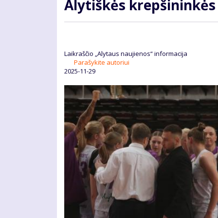
Alytiškės krepšininkė
Laikraščio „Alytaus naujienos“ informacija
Parašykite autoriui
2025-11-29