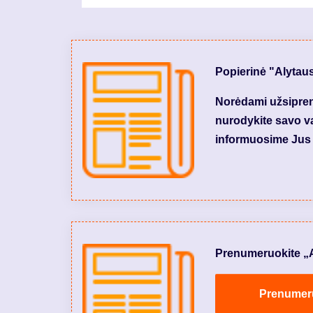
Popierinė "Alytau
Norėdami užsiprenu
nurodykite savo var
informuosime Jus 
Prenumeruokite „Aly
Prenumeruo