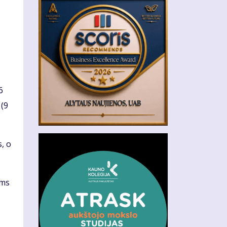
6
 (9
s, o
ims