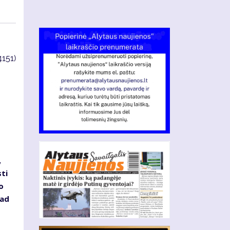
4151)
,
ti
o
tad