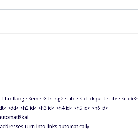
f hreflang> <em> <strong> <cite> <blockquote cite> <code>
<dt> <dd> <h2 id> <h3 id> <h4 id> <h5 id> <h6 id>
 automatiškai
ddresses turn into links automatically.