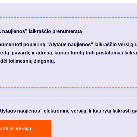
s naujienos" laikraščio prenumerata
meruoti popierinę "Alytaus naujienos" laikraščio versiją 
dą, pavardę ir adresą, kuriuo turėtų būti pristatomas laikraš
dėl tolimesnių žingsnių.
taus naujienos” elektroninę versiją. Ir kas rytą laikraštį ga
ti el. versiją