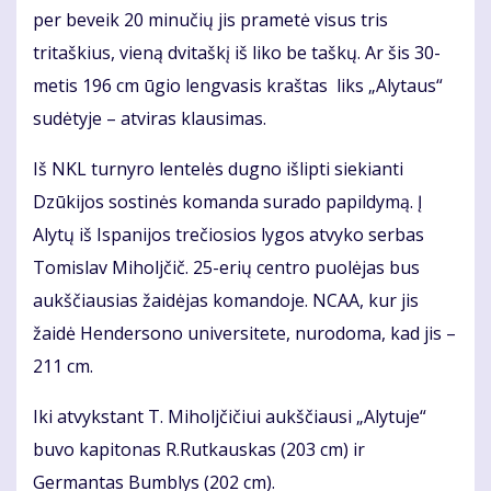
per beveik 20 minučių jis prametė visus tris
tritaškius, vieną dvitaškį iš liko be taškų. Ar šis 30-
metis 196 cm ūgio lengvasis kraštas liks „Alytaus“
sudėtyje – atviras klausimas.
Iš NKL turnyro lentelės dugno išlipti siekianti
Dzūkijos sostinės komanda surado papildymą. Į
Alytų iš Ispanijos trečiosios lygos atvyko serbas
Tomislav Miholjčič. 25-erių centro puolėjas bus
aukščiausias žaidėjas komandoje. NCAA, kur jis
žaidė Hendersono universitete, nurodoma, kad jis –
211 cm.
Iki atvykstant T. Miholjčičiui aukščiausi „Alytuje“
buvo kapitonas R.Rutkauskas (203 cm) ir
Germantas Bumblys (202 cm).