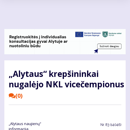
Pereiti
į
pagrindinį
turinį
„Alytaus“ krepšininkai
nugalėjo NKL vicečempionus
(0)
„Alytaus naujienų“
Nr.
83 (14046)
informacija