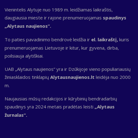
Vienintelis Alytuje nuo 1989 m. leidžiamas laikraštis,
daugiausia mieste ir rajone prenumeruojamas
spaudinys
„Alytaus naujienos“.
To paties pavadinimo bendrovė leidžia ir
el. laikraštį,
kuris
prenumeruojamas Lietuvoje ir kitur, kur gyvena, dirba,
poilsiauja alytiškiai.
UAB „Alytaus naujienos“ yra ir Dzūkijoje vieno populiariausių
žiniasklaidos tinklapių
Alytausnaujienos.lt
leidėja nuo 2000
m.
Naujausias mūsų redakcijos ir kūrybinių bendradarbių
spaudinys yra 2024 metais pradėtas leisti
„Alytaus
žurnalas“.