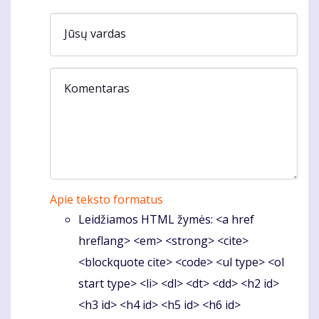
Jūsų vardas
Komentaras
Apie teksto formatus
Leidžiamos HTML žymės: <a href
hreflang> <em> <strong> <cite>
<blockquote cite> <code> <ul type> <ol
start type> <li> <dl> <dt> <dd> <h2 id>
<h3 id> <h4 id> <h5 id> <h6 id>