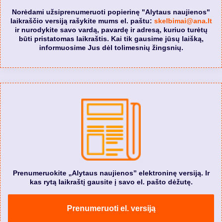
Norėdami užsiprenumeruoti popierinę "Alytaus naujienos"
laikraščio versiją rašykite mums el. paštu:
skelbimai@ana.lt
ir nurodykite savo vardą, pavardę ir adresą, kuriuo turėtų
būti pristatomas laikraštis. Kai tik gausime jūsų laišką,
informuosime Jus dėl tolimesnių žingsnių.
Prenumeruokite „Alytaus naujienos” elektroninę versiją. Ir
kas rytą laikraštį gausite į savo el. pašto dėžutę.
Prenumeruoti el. versiją