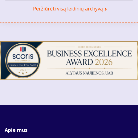
Peržiūrėti visą leidinių archyvą
Apie mus