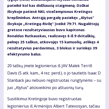
pateikė kol kas didžiausią staigmeną. Dzūkai
išvykoje patiesė NKL vicečempionus Kretingos
krepšininkus. Antrąją pergalę pasiekęs „Alytus“
išvykoje „Kretingą-Rivilę“ įveikė 79:71. Nugalėtojų
gretose rezultatyviausias buvo kapitonas
Ronaldas Rutkauskas, realizavęs 6 iš 9 dvitaškių,
pelnęs 25 taškus, atkovojęs 15 kamuolių, atlikęs 4
rezultatyvius perdavimus, 3 blokus ir surinkęs 39
efektyvumo balus.
20 taškų įmetė legionierius iš JAV Malek Terrill
Davis (5 atk. kam., 4 rez. perd.), o jo tautietis Isaac D
Stanback jau nebuvo registruotas rungtynėms – su
juo „Alytus“ atsisveikino po aštuonių turų.
Susitikimui Kretingoje buvo registruotas
legionierius iš Armėnijos Albert Tatevosyan, tačiau