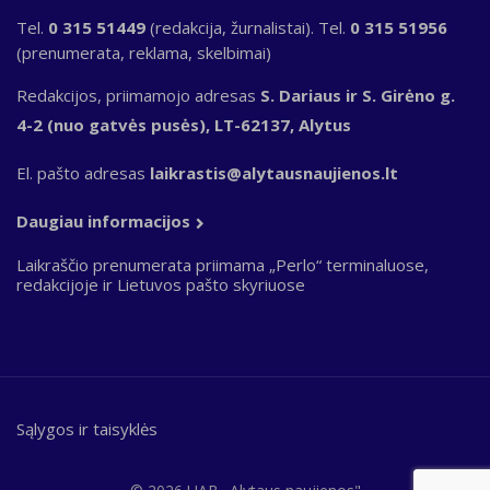
Tel.
0 315 51449
(redakcija, žurnalistai). Tel.
0 315 51956
(prenumerata, reklama, skelbimai)
Redakcijos, priimamojo adresas
S. Dariaus ir S. Girėno g.
4-2 (nuo gatvės pusės), LT-62137, Alytus
El. pašto adresas
laikrastis@alytausnaujienos.lt
Daugiau informacijos
Laikraščio prenumerata priimama „Perlo“ terminaluose,
redakcijoje ir Lietuvos pašto skyriuose
Sąlygos ir taisyklės
Bottom
footer