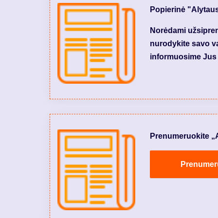
Popierinė "Alytau
Norėdami užsiprenu
nurodykite savo var
informuosime Jus 
Prenumeruokite „Aly
Prenumeruo