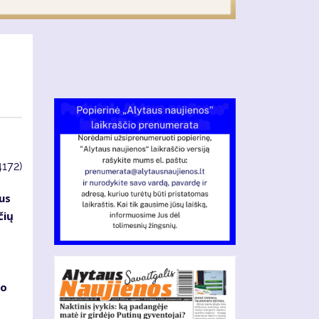
4172)
us
čių
no