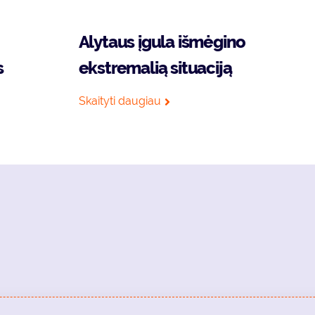
Alytaus įgula išmėgino
s
ekstremalią situaciją
Skaityti daugiau