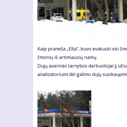
Kaip praneša „Elta“, buvo evakuoti visi žm
žmonių iš artimiausių namų.
Dujų avarinės tarnybos darbuotojai jį užs
analizatoriumi dėl galimo dujų susikaupim