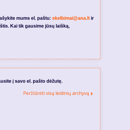
rašykite mums el. paštu:
skelbimai@ana.lt
ir
tis. Kai tik gausime jūsų laišką,
usite į savo el. pašto dėžutę.
Peržiūrėti visą leidinių archyvą