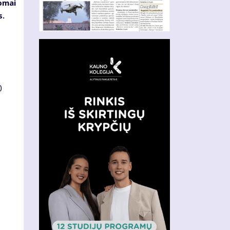
omai
s.
0