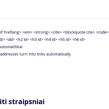
f hreflang> <em> <strong> <cite> <blockquote cite> <code>
<dt> <dd> <h2 id> <h3 id> <h4 id> <h5 id> <h6 id>
 automatiškai
ddresses turn into links automatically.
iti straipsniai