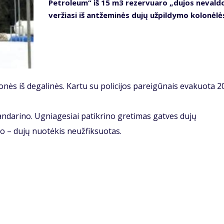
Petroleum“ iš 15 m3 rezervuaro „dujos nevald
veržiasi iš antžeminės dujų užpildymo kolonėlė
onės iš degalinės. Kartu su policijos pareigūnais evakuota 2
andarino. Ugniagesiai patikrino gretimas gatves dujų
o – dujų nuotėkis neužfiksuotas.