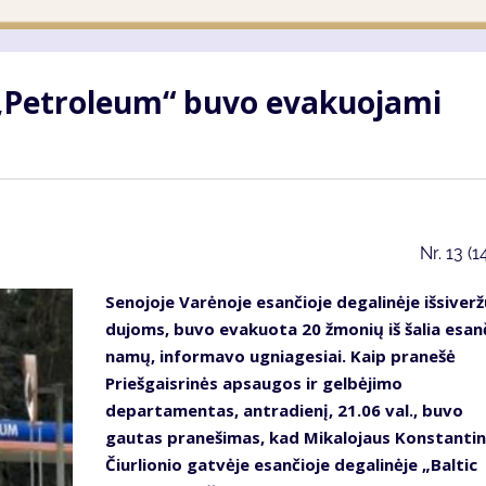
 „Petroleum“ buvo evakuojami
Nr.
13 (1
Senojoje Varėnoje esančioje degalinėje išsiverž
dujoms, buvo evakuota 20 žmonių iš šalia esan
namų, informavo ugniagesiai. Kaip pranešė
Priešgaisrinės apsaugos ir gelbėjimo
departamentas, antradienį, 21.06 val., buvo
gautas pranešimas, kad Mikalojaus Konstanti
Čiurlionio gatvėje esančioje degalinėje „Baltic