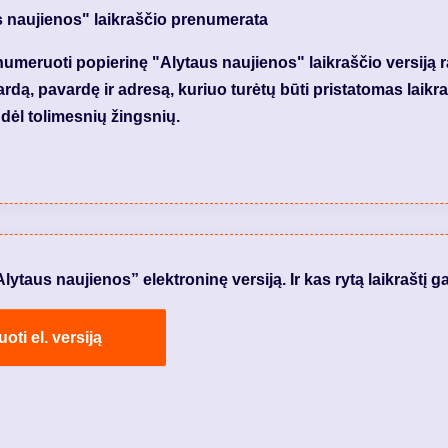
s naujienos" laikraščio prenumerata
meruoti popierinę "Alytaus naujienos" laikraščio versiją 
dą, pavardę ir adresą, kuriuo turėtų būti pristatomas laikraš
dėl tolimesnių žingsnių.
taus naujienos” elektroninę versiją. Ir kas rytą laikraštį ga
ti el. versiją